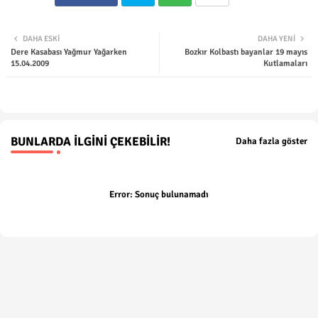
Twit
Wha
DAHA ESKI
DAHA YENI
Dere Kasabası Yağmur Yağarken
Bozkır Kolbastı bayanlar 19 mayıs
ter
tsap
15.04.2009
Kutlamaları
p
BUNLARDA İLGINI ÇEKEBILIR!
Daha fazla göster
Error:
Sonuç bulunamadı