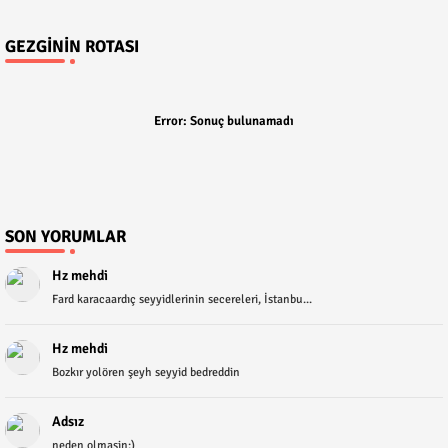
GEZGININ ROTASI
Error:
Sonuç bulunamadı
SON YORUMLAR
Hz mehdi
Fard karacaardıç seyyidlerinin secereleri, İstanbu...
Hz mehdi
Bozkır yolören şeyh seyyid bedreddin
Adsız
neden olmasin:)