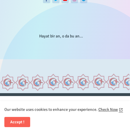
Hayat bir an, o da bu an...
Anasayfa
Hakkımızda
Gizlilik Telif
İstatistikler
Our website uses cookies to enhance your experience.
Check Now
Sitemap
İletişim
Accept !
All Right Reserved Copyright © Element.X