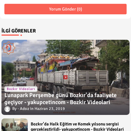
Yorum Gönder (0)
İLGI GÖRENLER
Bozkır Videoları
Lunapark Perşembe günü Bozkır'da faaliyete
geçiyor - yakupcetincom - Bozkir Videolari
Adsız
Haziran 23, 2019
Bozkır’da Halk Eğitim ve Komek yılsonu sergisi
gerçekleştirildi- yakupcetincom - Bozkir Videolari