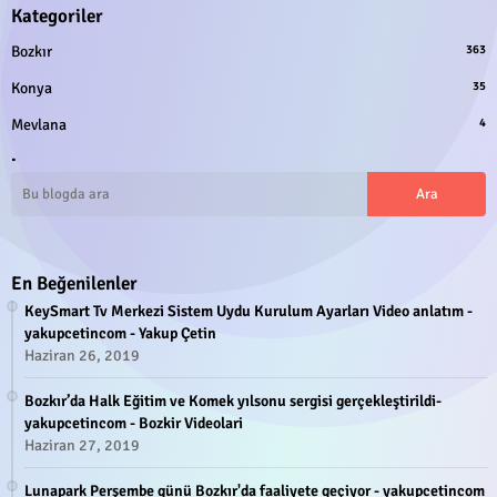
Kategoriler
Bozkır
363
Konya
35
Mevlana
4
.
En Beğenilenler
KeySmart Tv Merkezi Sistem Uydu Kurulum Ayarları Video anlatım -
yakupcetincom - Yakup Çetin
Haziran 26, 2019
Bozkır’da Halk Eğitim ve Komek yılsonu sergisi gerçekleştirildi-
yakupcetincom - Bozkir Videolari
Haziran 27, 2019
Lunapark Perşembe günü Bozkır'da faaliyete geçiyor - yakupcetincom