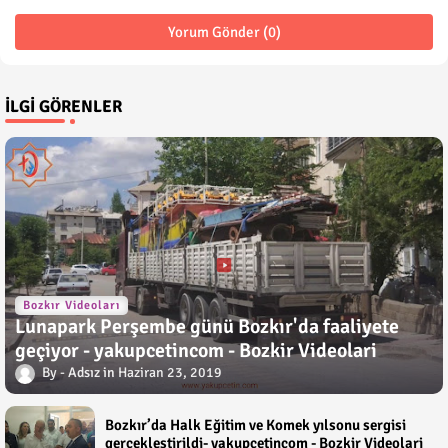
Yorum Gönder (0)
İLGI GÖRENLER
Bozkır Videoları
Lunapark Perşembe günü Bozkır'da faaliyete
geçiyor - yakupcetincom - Bozkir Videolari
Adsız
Haziran 23, 2019
Bozkır’da Halk Eğitim ve Komek yılsonu sergisi
gerçekleştirildi- yakupcetincom - Bozkir Videolari