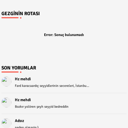
GEZGININ ROTASI
Error:
Sonuç bulunamadı
SON YORUMLAR
Hz mehdi
Fard karacaardıç seyyidlerinin secereleri, İstanbu...
Hz mehdi
Bozkır yolören şeyh seyyid bedreddin
Adsız
neden olmasin:)