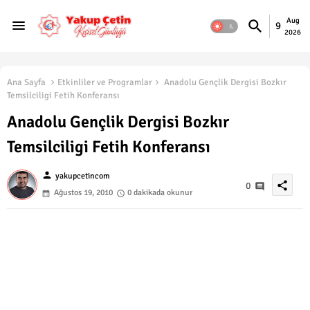
Aug
9
2026
Ana Sayfa
Etkinliler ve Programlar
Anadolu Gençlik Dergisi Bozkır
Temsilciligi Fetih Konferansı
Anadolu Gençlik Dergisi Bozkır
Temsilciligi Fetih Konferansı
person
yakupcetincom
share
0
Ağustos 19, 2010
0 dakikada okunur