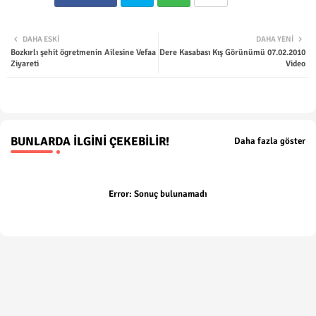
Twit
Wha
DAHA ESKI
DAHA YENI
Bozkırlı şehit ögretmenin Ailesine Vefaa
Dere Kasabası Kış Görünümü 07.02.2010
ter
tsap
Ziyareti
Video
p
BUNLARDA İLGINI ÇEKEBILIR!
Daha fazla göster
Error:
Sonuç bulunamadı