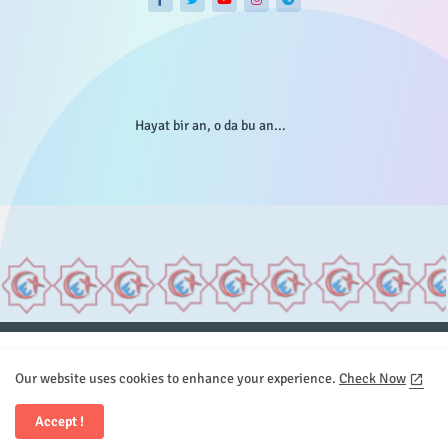
Hayat bir an, o da bu an...
Anasayfa
Hakkımızda
Gizlilik Telif
İstatistikler
Our website uses cookies to enhance your experience.
Check Now
Sitemap
İletişim
Accept !
All Right Reserved Copyright © Element.X