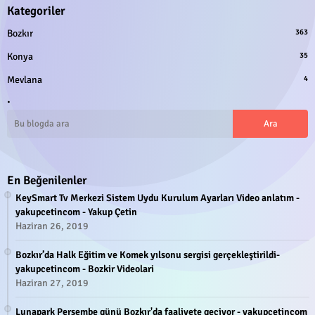
Kategoriler
Bozkır
363
Konya
35
Mevlana
4
.
En Beğenilenler
KeySmart Tv Merkezi Sistem Uydu Kurulum Ayarları Video anlatım -
yakupcetincom - Yakup Çetin
Haziran 26, 2019
Bozkır’da Halk Eğitim ve Komek yılsonu sergisi gerçekleştirildi-
yakupcetincom - Bozkir Videolari
Haziran 27, 2019
Lunapark Perşembe günü Bozkır'da faaliyete geçiyor - yakupcetincom