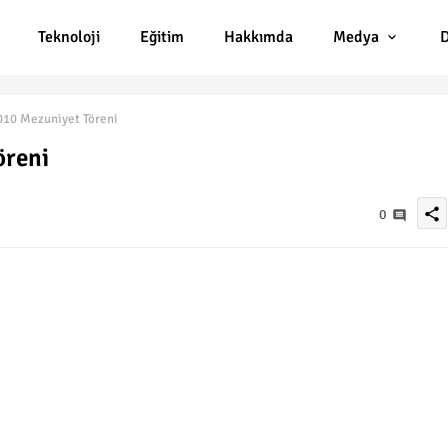
Teknoloji
Eğitim
Hakkımda
Medya
D
010 Mezuniyet Töreni
öreni
share
0