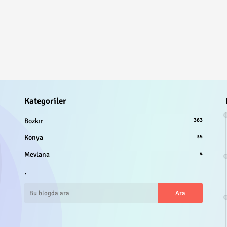
Kategoriler
Bozkır
363
Konya
35
Mevlana
4
.