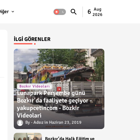
Aug
6
iğer
2026
İLGI GÖRENLER
Bozkır Videoları
Lunapark Perşembe günü
Bozkır'da faaliyete geçiyor -
yakupcetincom - Bozkir
Videolari
Adsız
Haziran 23, 2019
Bozkır’da Halk Eğitim ve