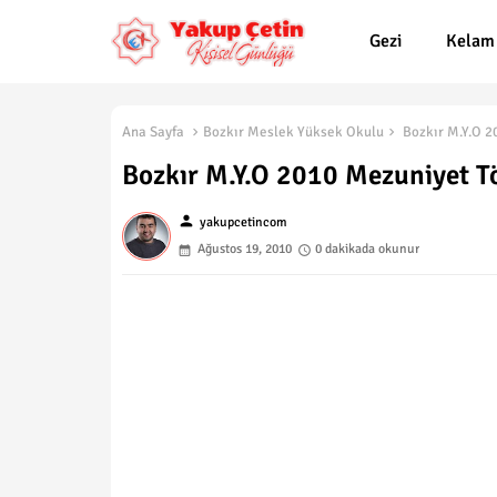
Gezi
Kelam
Ana Sayfa
Bozkır Meslek Yüksek Okulu
Bozkır M.Y.O 2
Bozkır M.Y.O 2010 Mezuniyet T
person
yakupcetincom
Ağustos 19, 2010
0 dakikada okunur