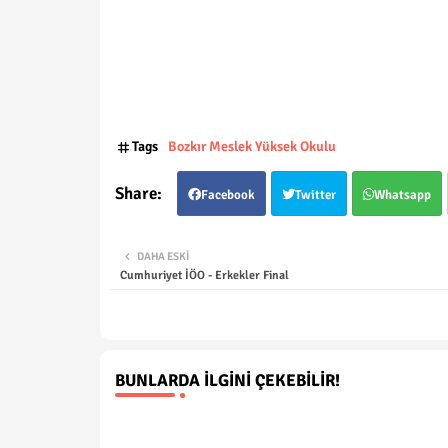
Tags
Bozkır Meslek Yüksek Okulu
Facebook
Twitter
Whatsapp
DAHA ESKI
Cumhuriyet İÖO - Erkekler Final
BUNLARDA İLGINI ÇEKEBILIR!