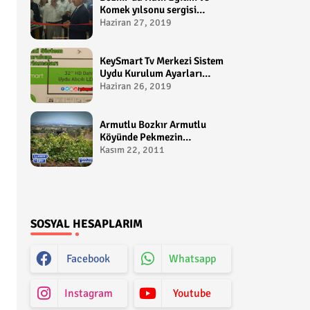
Komek yılsonu sergisi
gerçekleştirildi-
Haziran 27, 2019
yakupcetincom - Bozkir
Videolari
KeySmart Tv Merkezi Sistem
Uydu Kurulum Ayarları
Video anlatım -
Haziran 26, 2019
yakupcetincom - Yakup
Çetin
Armutlu Bozkır Armutlu
Köyünde Pekmezin
Hikayesi:Gezen Bilir Kontv
Kasım 22, 2011
SOSYAL HESAPLARIM
Facebook
Whatsapp
Instagram
Youtube