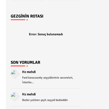
GEZGININ ROTASI
Error:
Sonuç bulunamadı
SON YORUMLAR
Hz mehdi
Fard karacaardıç seyyidlerinin secereleri,
İstanbu...
Hz mehdi
Bozkır yolören şeyh seyyid bedreddin