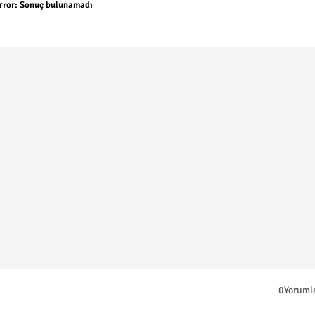
rror:
Sonuç bulunamadı
0Yoruml