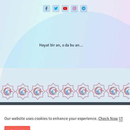
Hayat bir an, o da bu an...
Anasayfa
Hakkımızda
Gizlilik Telif
İstatistikler
Our website uses cookies to enhance your experience.
Check Now
Sitemap
İletişim