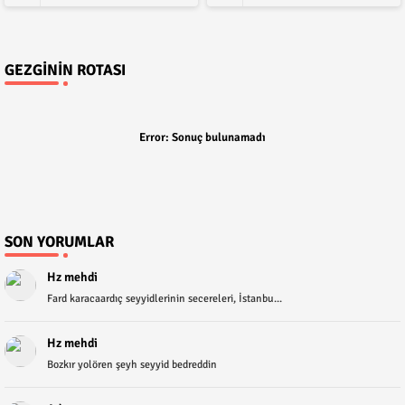
GEZGININ ROTASI
Error:
Sonuç bulunamadı
SON YORUMLAR
Hz mehdi
Fard karacaardıç seyyidlerinin secereleri, İstanbu...
Hz mehdi
Bozkır yolören şeyh seyyid bedreddin