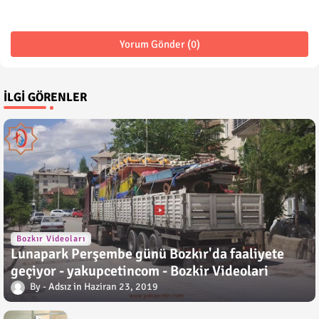
Yorum Gönder (0)
İLGI GÖRENLER
Bozkır Videoları
Lunapark Perşembe günü Bozkır'da faaliyete
geçiyor - yakupcetincom - Bozkir Videolari
Adsız
Haziran 23, 2019