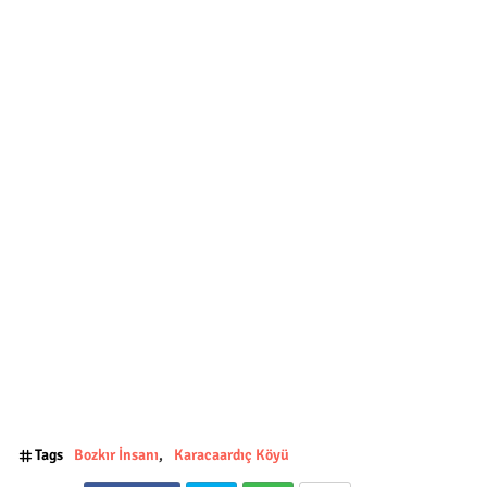
Tags
Bozkır İnsanı
Karacaardıç Köyü