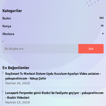
Kategoriler
Bozkır
363
Konya
35
Mevlana
4
.
En Beğenilenler
KeySmart Tv Merkezi Sistem Uydu Kurulum Ayarları Video anlatım -
yakupcetincom - Yakup Çetin
Haziran 26, 2019
Lunapark Perşembe günü Bozkır'da faaliyete geçiyor - yakupcetincom
- Bozkir Videolari
Haziran 23, 2019