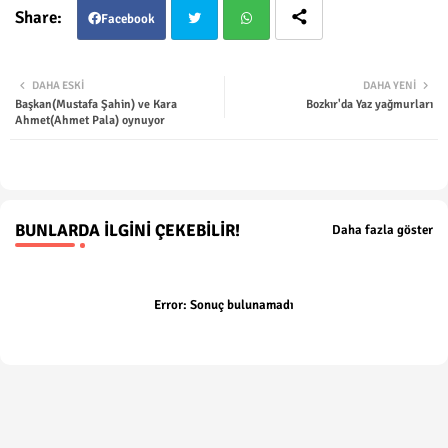
Facebook
Twit
Wha
DAHA ESKI
DAHA YENI
Başkan(Mustafa Şahin) ve Kara
Bozkır'da Yaz yağmurları
ter
tsap
Ahmet(Ahmet Pala) oynuyor
p
BUNLARDA İLGINI ÇEKEBILIR!
Daha fazla göster
Error:
Sonuç bulunamadı