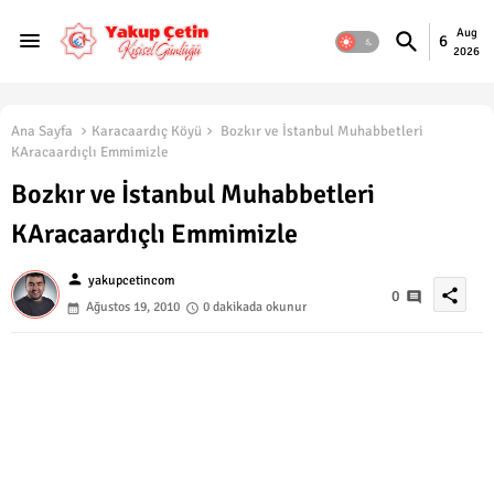
Aug
6
2026
Ana Sayfa
Karacaardıç Köyü
Bozkır ve İstanbul Muhabbetleri
KAracaardıçlı Emmimizle
Bozkır ve İstanbul Muhabbetleri
KAracaardıçlı Emmimizle
person
yakupcetincom
share
0
Ağustos 19, 2010
0 dakikada okunur