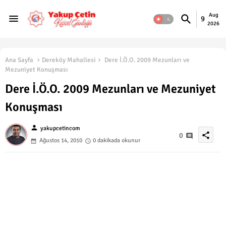
Aug
9
2026
Ana Sayfa
Dereköy Mahallesi
Dere İ.Ö.O. 2009 Mezunları ve
Mezuniyet Konuşması
Dere İ.Ö.O. 2009 Mezunları ve Mezuniyet
Konuşması
person
yakupcetincom
share
0
Ağustos 14, 2010
0 dakikada okunur