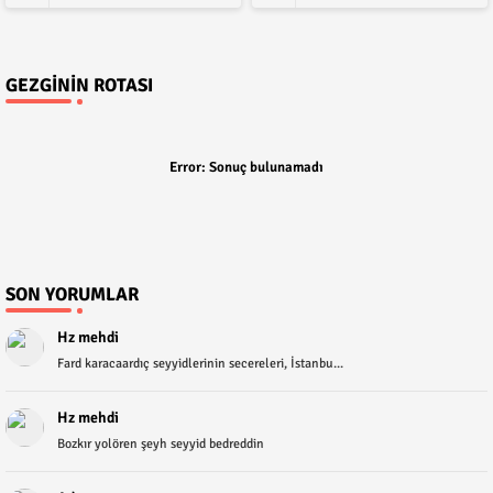
GEZGININ ROTASI
Error:
Sonuç bulunamadı
SON YORUMLAR
Hz mehdi
Fard karacaardıç seyyidlerinin secereleri, İstanbu...
Hz mehdi
Bozkır yolören şeyh seyyid bedreddin