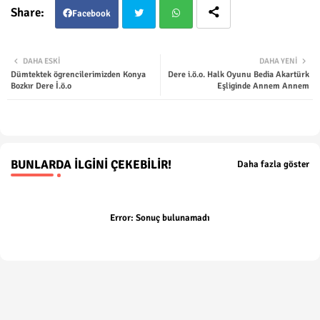
Facebook
Twit
Wha
DAHA ESKI
DAHA YENI
Dümtektek ögrencilerimizden Konya
Dere i.ö.o. Halk Oyunu Bedia Akartürk
ter
tsap
Bozkır Dere İ.ö.o
Eşliginde Annem Annem
p
BUNLARDA İLGINI ÇEKEBILIR!
Daha fazla göster
Error:
Sonuç bulunamadı