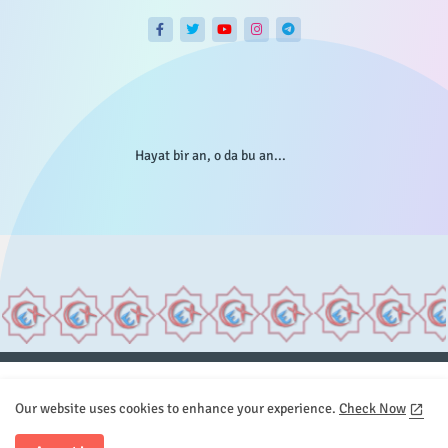
Hayat bir an, o da bu an...
Anasayfa
Hakkımızda
Gizlilik Telif
İstatistikler
Our website uses cookies to enhance your experience.
Check Now
Sitemap
İletişim