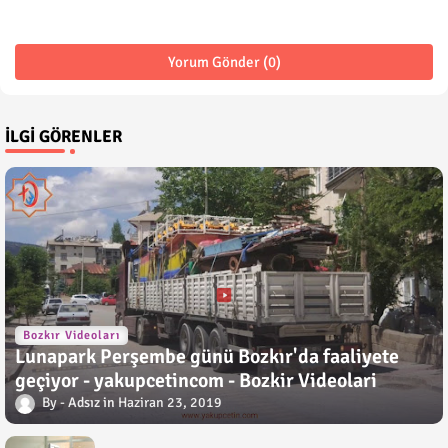
Yorum Gönder (0)
İLGI GÖRENLER
Bozkır Videoları
Lunapark Perşembe günü Bozkır'da faaliyete
geçiyor - yakupcetincom - Bozkir Videolari
Adsız
Haziran 23, 2019