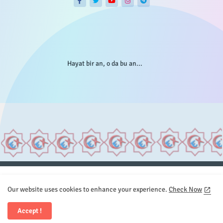
Hayat bir an, o da bu an...
Anasayfa
Hakkımızda
Gizlilik Telif
İstatistikler
Our website uses cookies to enhance your experience.
Check Now
Sitemap
İletişim
Accept !
All Right Reserved Copyright © Element.X