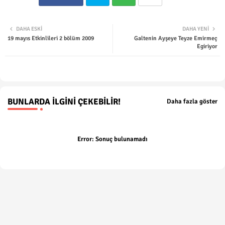
Twit
Wha
DAHA ESKI
DAHA YENI
19 mayıs Etkinlileri 2 bölüm 2009
Galtenin Ayşeye Teyze Emirmeç
ter
tsap
Egiriyor
p
BUNLARDA İLGINI ÇEKEBILIR!
Daha fazla göster
Error:
Sonuç bulunamadı