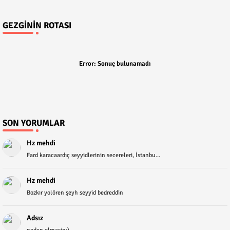
GEZGININ ROTASI
Error:
Sonuç bulunamadı
SON YORUMLAR
Hz mehdi
Fard karacaardıç seyyidlerinin secereleri, İstanbu...
Hz mehdi
Bozkır yolören şeyh seyyid bedreddin
Adsız