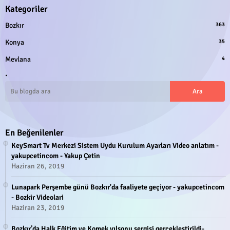
Kategoriler
Bozkır
363
Konya
35
Mevlana
4
.
En Beğenilenler
KeySmart Tv Merkezi Sistem Uydu Kurulum Ayarları Video anlatım -
yakupcetincom - Yakup Çetin
Haziran 26, 2019
Lunapark Perşembe günü Bozkır'da faaliyete geçiyor - yakupcetincom
- Bozkir Videolari
Haziran 23, 2019
Bozkır’da Halk Eğitim ve Komek yılsonu sergisi gerçekleştirildi-