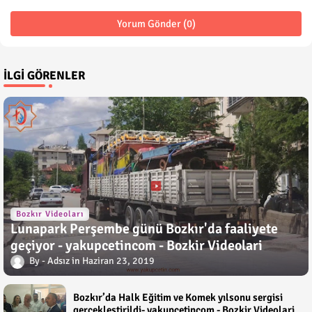
Yorum Gönder (0)
İLGI GÖRENLER
Bozkır Videoları
Lunapark Perşembe günü Bozkır'da faaliyete
geçiyor - yakupcetincom - Bozkir Videolari
Adsız
Haziran 23, 2019
Bozkır’da Halk Eğitim ve Komek yılsonu sergisi
gerçekleştirildi- yakupcetincom - Bozkir Videolari