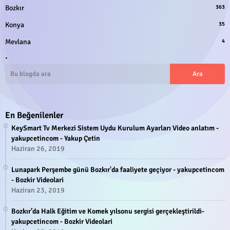
Bozkır
363
Konya
35
Mevlana
4
.
En Beğenilenler
KeySmart Tv Merkezi Sistem Uydu Kurulum Ayarları Video anlatım -
yakupcetincom - Yakup Çetin
Haziran 26, 2019
Lunapark Perşembe günü Bozkır'da faaliyete geçiyor - yakupcetincom
- Bozkir Videolari
Haziran 23, 2019
Bozkır’da Halk Eğitim ve Komek yılsonu sergisi gerçekleştirildi-
yakupcetincom - Bozkir Videolari