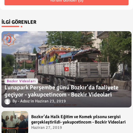
İLGI GÖRENLER
Bozkır Videoları
Lunapark Perşembe günü Bozkır'da faaliyete
geçiyor - yakupcetincom - Bozkir Videolari
Adsız
Haziran 23, 2019
Bozkır’da Halk Eğitim ve Komek yılsonu sergisi
gerçekleştirildi- yakupcetincom - Bozkir Videolari
Haziran 27, 2019