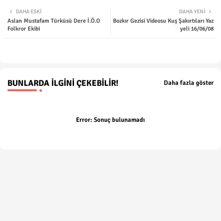
Twit
Wha
DAHA ESKI
DAHA YENI
Aslan Mustafam Türküsü Dere İ.Ö.O
Bozkır Gezisi Videosu Kuş Şakırtıları Yaz
ter
tsap
Folkror Ekibi
yeli 16/06/08
p
BUNLARDA İLGINI ÇEKEBILIR!
Daha fazla göster
Error:
Sonuç bulunamadı