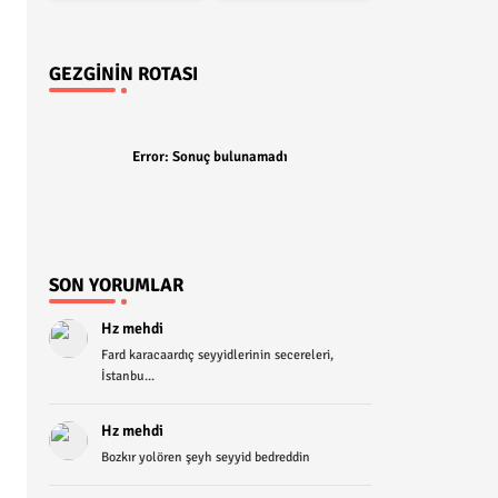
GEZGININ ROTASI
Error:
Sonuç bulunamadı
SON YORUMLAR
Hz mehdi
Fard karacaardıç seyyidlerinin secereleri,
İstanbu...
Hz mehdi
Bozkır yolören şeyh seyyid bedreddin