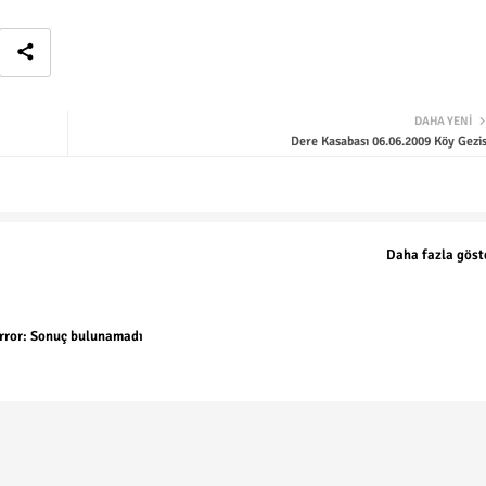
DAHA YENI
Dere Kasabası 06.06.2009 Köy Gezis
Daha fazla göst
rror:
Sonuç bulunamadı