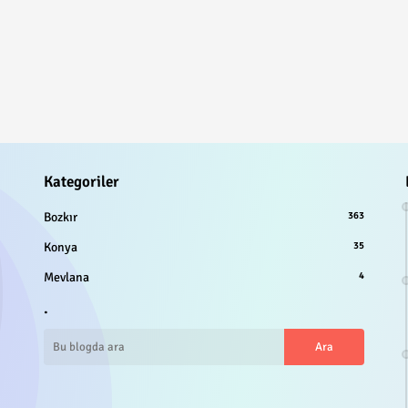
Kategoriler
Bozkır
363
Konya
35
Mevlana
4
.