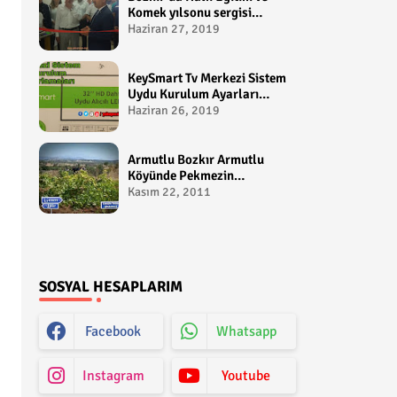
Komek yılsonu sergisi
gerçekleştirildi-
Haziran 27, 2019
yakupcetincom - Bozkir
Videolari
KeySmart Tv Merkezi Sistem
Uydu Kurulum Ayarları
Video anlatım -
Haziran 26, 2019
yakupcetincom - Yakup
Çetin
Armutlu Bozkır Armutlu
Köyünde Pekmezin
Hikayesi:Gezen Bilir Kontv
Kasım 22, 2011
SOSYAL HESAPLARIM
Facebook
Whatsapp
Instagram
Youtube