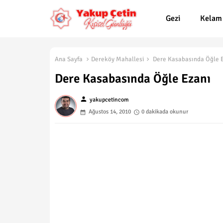
Gezi
Kelam
Ana Sayfa
Dereköy Mahallesi
Dere Kasabasında Öğle 
Dere Kasabasında Öğle Ezanı
person
yakupcetincom
Ağustos 14, 2010
0 dakikada okunur