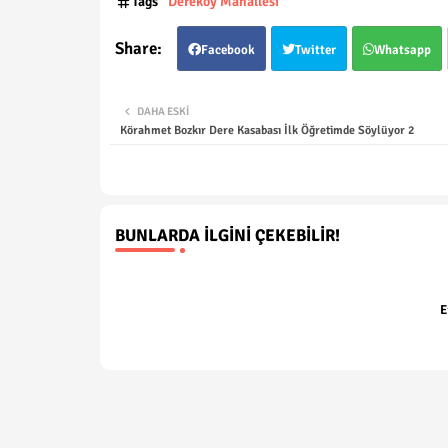
Tags
Dereköy Mahallesi
Facebook
Twitter
Whatsapp
DAHA ESKI
Körahmet Bozkır Dere Kasabası İlk Öğretimde Söylüyor 2
BUNLARDA İLGINI ÇEKEBILIR!
E