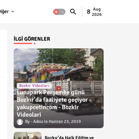
Aug
8
iğer
2026
İLGI GÖRENLER
Bozkır Videoları
Lunapark Perşembe günü
Bozkır'da faaliyete geçiyor -
yakupcetincom - Bozkir
Videolari
Adsız
Haziran 23, 2019
Bozkır’da Halk Eğitim ve