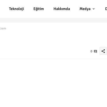
Teknoloji
Eğitim
Hakkımda
Medya
D
Ezanı
share
0