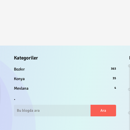
Kategoriler
Bozkır
363
Konya
35
Mevlana
4
.