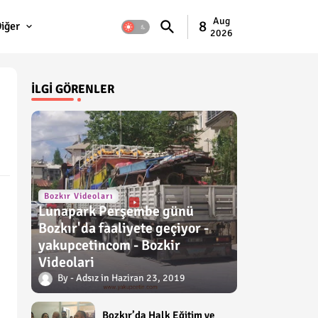
Aug
8
iğer
2026
İLGI GÖRENLER
Bozkır Videoları
Lunapark Perşembe günü
Bozkır'da faaliyete geçiyor -
yakupcetincom - Bozkir
Videolari
Adsız
Haziran 23, 2019
Bozkır’da Halk Eğitim ve