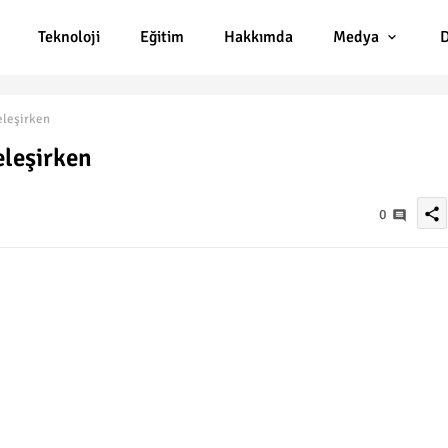
Teknoloji
Eğitim
Hakkımda
Medya
D
eleşirken
eleşirken
share
0