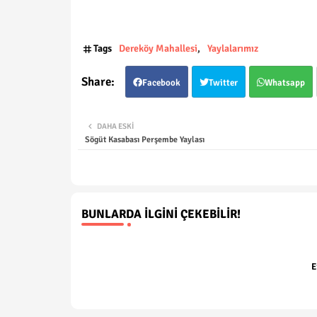
Tags
Dereköy Mahallesi
Yaylalarımız
Facebook
Twitter
Whatsapp
DAHA ESKI
Sögüt Kasabası Perşembe Yaylası
BUNLARDA İLGINI ÇEKEBILIR!
E