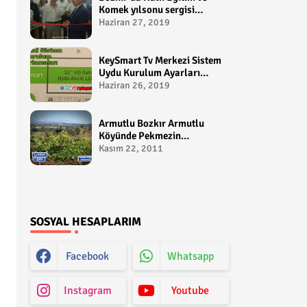
Komek yılsonu sergisi
gerçekleştirildi-
Haziran 27, 2019
yakupcetincom - Bozkir
Videolari
KeySmart Tv Merkezi Sistem
Uydu Kurulum Ayarları
Video anlatım -
Haziran 26, 2019
yakupcetincom - Yakup
Çetin
Armutlu Bozkır Armutlu
Köyünde Pekmezin
Hikayesi:Gezen Bilir Kontv
Kasım 22, 2011
SOSYAL HESAPLARIM
Facebook
Whatsapp
Instagram
Youtube