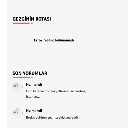
GEZGININ ROTASI
Error:
Sonuç bulunamadı
SON YORUMLAR
Hz mehdi
Fard karacaardıç seyyidlerinin secereleri,
İstanbu...
Hz mehdi
Bozkır yolören şeyh seyyid bedreddin