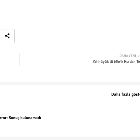
DAHA YENI
Yalıhüyük'lü Minik Kız'dan Te
Daha fazla göst
rror:
Sonuç bulunamadı