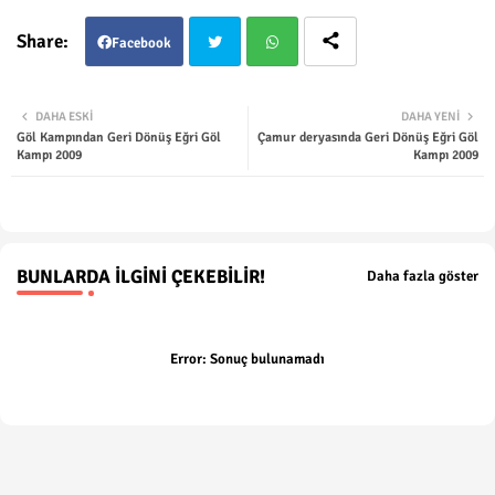
Facebook
Twit
Wha
DAHA ESKI
DAHA YENI
Göl Kampından Geri Dönüş Eğri Göl
Çamur deryasında Geri Dönüş Eğri Göl
ter
tsap
Kampı 2009
Kampı 2009
p
BUNLARDA İLGINI ÇEKEBILIR!
Daha fazla göster
Error:
Sonuç bulunamadı