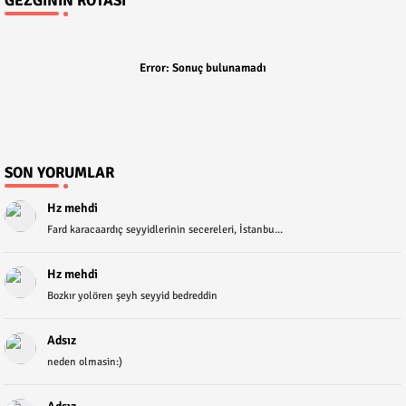
GEZGININ ROTASI
Error:
Sonuç bulunamadı
SON YORUMLAR
Hz mehdi
Fard karacaardıç seyyidlerinin secereleri, İstanbu...
Hz mehdi
Bozkır yolören şeyh seyyid bedreddin
Adsız
neden olmasin:)