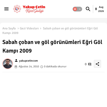
Aug
8
2026
Ana Sayfa
Gezi Videoları
Sabah çoban ve göl görünümleri Eğri Göl
Kampı 2009
Sabah çoban ve göl görünümleri Eğri Göl
Kampı 2009
person
yakupcetincom
share
0
Ağustos 14, 2010
0 dakikada okunur