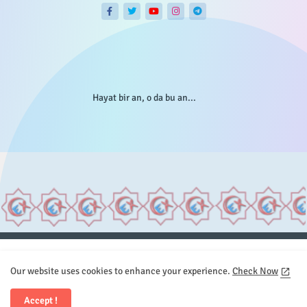
Hayat bir an, o da bu an...
Anasayfa
Hakkımızda
Gizlilik Telif
İstatistikler
Our website uses cookies to enhance your experience.
Check Now
Sitemap
İletişim
Accept !
All Right Reserved Copyright © Element.X