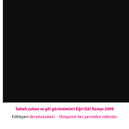
Sabah çoban ve göl görünümleri Eğri Göl Kampı 2009
Yükleyen
derekasabasi
. -
Dünyanın her yerinden videolar.