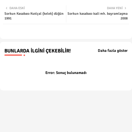
Twit
Wha
DAHA ESKI
DAHA YENI
Sorkun Kasabası Kızılçal (kelek) düğün
Sorkun kasabası isali mh. bayramlaşma
ter
tsap
1991
2008
p
BUNLARDA İLGINI ÇEKEBILIR!
Daha fazla göster
Error:
Sonuç bulunamadı