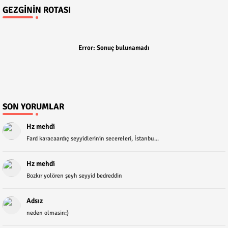
GEZGININ ROTASI
Error:
Sonuç bulunamadı
SON YORUMLAR
Hz mehdi
Fard karacaardıç seyyidlerinin secereleri, İstanbu...
Hz mehdi
Bozkır yolören şeyh seyyid bedreddin
Adsız
neden olmasin:)