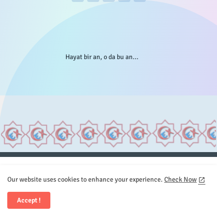
Hayat bir an, o da bu an...
Anasayfa
Hakkımızda
Gizlilik Telif
İstatistikler
Our website uses cookies to enhance your experience.
Check Now
Sitemap
İletişim
Accept !
All Right Reserved Copyright © Element.X