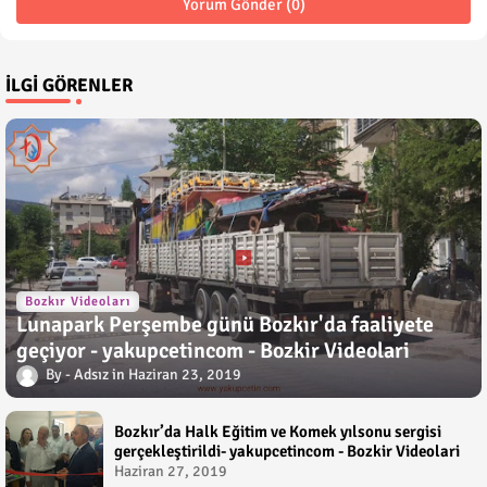
Yorum Gönder (0)
İLGI GÖRENLER
Bozkır Videoları
Lunapark Perşembe günü Bozkır'da faaliyete
geçiyor - yakupcetincom - Bozkir Videolari
Adsız
Haziran 23, 2019
Bozkır’da Halk Eğitim ve Komek yılsonu sergisi
gerçekleştirildi- yakupcetincom - Bozkir Videolari
Haziran 27, 2019