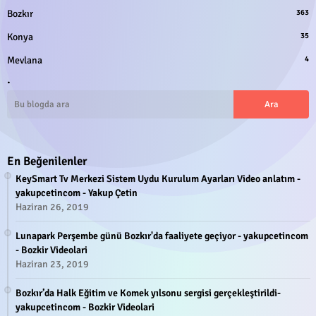
Bozkır
363
Konya
35
Mevlana
4
.
En Beğenilenler
KeySmart Tv Merkezi Sistem Uydu Kurulum Ayarları Video anlatım -
yakupcetincom - Yakup Çetin
Haziran 26, 2019
Lunapark Perşembe günü Bozkır'da faaliyete geçiyor - yakupcetincom
- Bozkir Videolari
Haziran 23, 2019
Bozkır’da Halk Eğitim ve Komek yılsonu sergisi gerçekleştirildi-
yakupcetincom - Bozkir Videolari