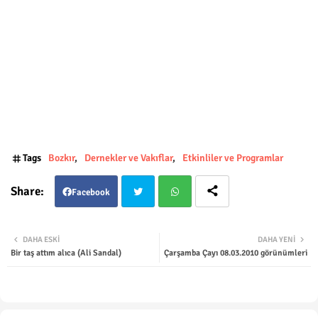
Tags
Bozkır
Dernekler ve Vakıflar
Etkinliler ve Programlar
Facebook
Twit
Wha
DAHA ESKI
DAHA YENI
Bir taş attım alıca (Ali Sandal)
Çarşamba Çayı 08.03.2010 görünümleri
ter
tsap
p