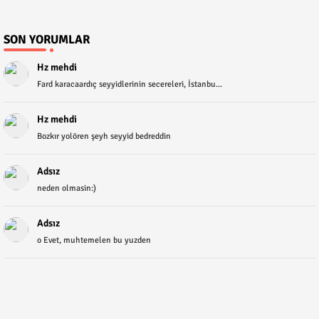
SON YORUMLAR
Hz mehdi
Fard karacaardıç seyyidlerinin secereleri, İstanbu...
Hz mehdi
Bozkır yolören şeyh seyyid bedreddin
Adsız
neden olmasin:)
Adsız
o Evet, muhtemelen bu yuzden