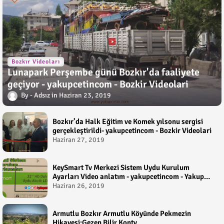
Bozkır Videoları
Lunapark Perşembe günü Bozkır'da faaliyete
geçiyor - yakupcetincom - Bozkir Videolari
Adsız
Haziran 23, 2019
Bozkır’da Halk Eğitim ve Komek yılsonu sergisi
gerçekleştirildi- yakupcetincom - Bozkir Videolari
Haziran 27, 2019
KeySmart Tv Merkezi Sistem Uydu Kurulum
Ayarları Video anlatım - yakupcetincom - Yakup
Çetin
Haziran 26, 2019
Armutlu Bozkır Armutlu Köyünde Pekmezin
Hikayesi:Gezen Bilir Kontv