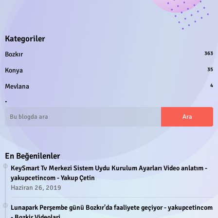
Kategoriler
Bozkır
363
Konya
35
Mevlana
4
.
En Beğenilenler
KeySmart Tv Merkezi Sistem Uydu Kurulum Ayarları Video anlatım -
yakupcetincom - Yakup Çetin
Haziran 26, 2019
Lunapark Perşembe günü Bozkır'da faaliyete geçiyor - yakupcetincom
- Bozkir Videolari