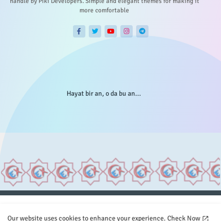
handle by Piki Developers. Simple and elegant themes for making it
more comfortable
Hayat bir an, o da bu an...
Anasayfa
Hakkımızda
Gizlilik Telif
İstatistikler
Our website uses cookies to enhance your experience.
Check Now