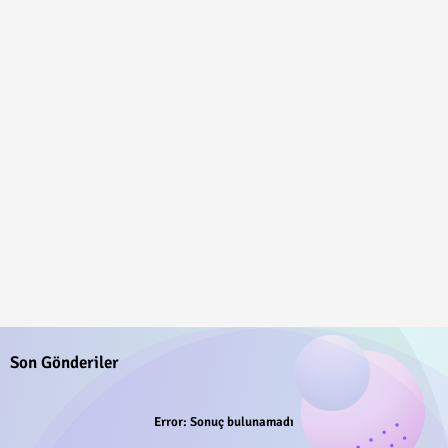
Son Gönderiler
Error:
Sonuç bulunamadı