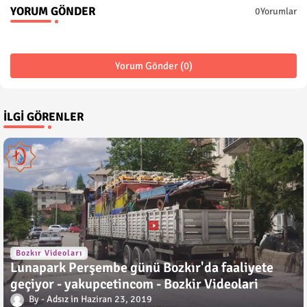
YORUM GÖNDER
0Yorumlar
Yorum Gönder (0)
İLGI GÖRENLER
Bozkır Videoları
Lunapark Perşembe günü Bozkır'da faaliyete
geçiyor - yakupcetincom - Bozkir Videolari
Adsız
Haziran 23, 2019