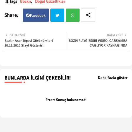
Tags
Bozkır
Doğal Güzellikler
Facebook
Twit
Wha
DAHA ESKI
DAHA YENI
Bozkır Asar Tepesi Görünümleri
BOZKIR AYGIRDiBi ViDEO, CARSAMBA
ter
tsap
20.11.2010 Slayt Gösterisi
CAGLIYOR KAYNAGINDA
p
BUNLARDA İLGINI ÇEKEBILIR!
Daha fazla göster
Error:
Sonuç bulunamadı