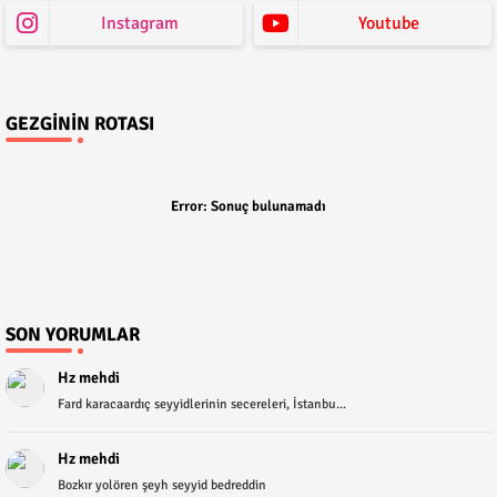
Instagram
Youtube
GEZGININ ROTASI
Error:
Sonuç bulunamadı
SON YORUMLAR
Hz mehdi
Fard karacaardıç seyyidlerinin secereleri, İstanbu...
Hz mehdi
Bozkır yolören şeyh seyyid bedreddin