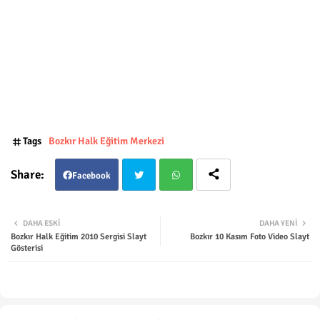
Tags
Bozkır Halk Eğitim Merkezi
Facebook
Twit
Wha
DAHA ESKI
DAHA YENI
Bozkır Halk Eğitim 2010 Sergisi Slayt
Bozkır 10 Kasım Foto Video Slayt
ter
tsap
Gösterisi
p