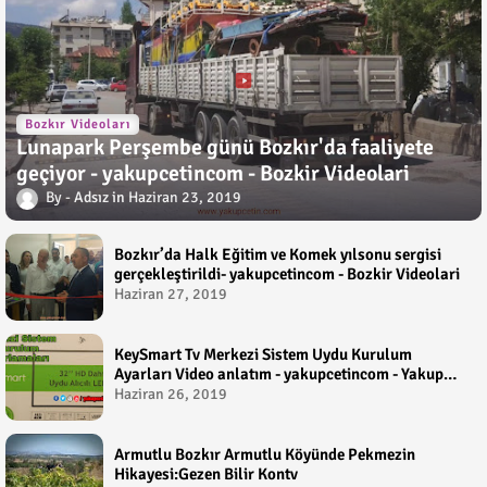
Bozkır Videoları
Lunapark Perşembe günü Bozkır'da faaliyete
geçiyor - yakupcetincom - Bozkir Videolari
Adsız
Haziran 23, 2019
Bozkır’da Halk Eğitim ve Komek yılsonu sergisi
gerçekleştirildi- yakupcetincom - Bozkir Videolari
Haziran 27, 2019
KeySmart Tv Merkezi Sistem Uydu Kurulum
Ayarları Video anlatım - yakupcetincom - Yakup
Çetin
Haziran 26, 2019
Armutlu Bozkır Armutlu Köyünde Pekmezin
Hikayesi:Gezen Bilir Kontv