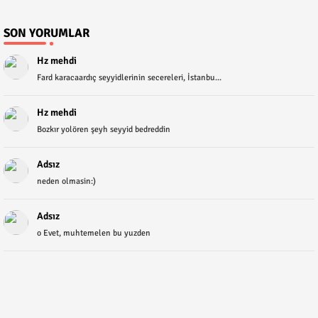
SON YORUMLAR
Hz mehdi
Fard karacaardıç seyyidlerinin secereleri, İstanbu...
Hz mehdi
Bozkır yolören şeyh seyyid bedreddin
Adsız
neden olmasin:)
Adsız
o Evet, muhtemelen bu yuzden