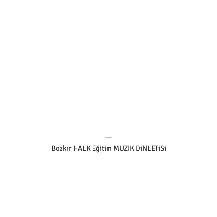
Bozkır HALK Eğitim MUZIK DiNLETiSi