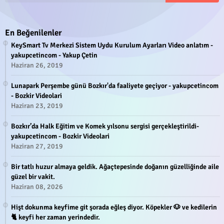
En Beğenilenler
KeySmart Tv Merkezi Sistem Uydu Kurulum Ayarları Video anlatım -
yakupcetincom - Yakup Çetin
Haziran 26, 2019
Lunapark Perşembe günü Bozkır'da faaliyete geçiyor - yakupcetincom
- Bozkir Videolari
Haziran 23, 2019
Bozkır’da Halk Eğitim ve Komek yılsonu sergisi gerçekleştirildi-
yakupcetincom - Bozkir Videolari
Haziran 27, 2019
Bir tatlı huzur almaya geldik. Ağaçtepesinde doğanın güzelliğinde aile
güzel bir vakit.
Haziran 08, 2026
Hişt dokunma keyfime git şorada eğleş diyor. Köpekler 🐶 ve kedilerin
🐈 keyfi her zaman yerindedir.