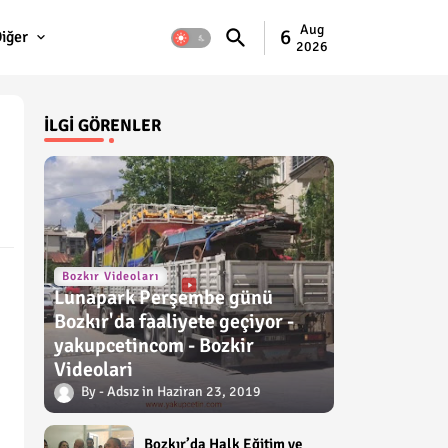
Aug
6
iğer
2026
İLGI GÖRENLER
Bozkır Videoları
Lunapark Perşembe günü
Bozkır'da faaliyete geçiyor -
yakupcetincom - Bozkir
Videolari
Adsız
Haziran 23, 2019
Bozkır’da Halk Eğitim ve