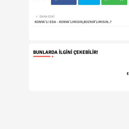
DAHA ESKI
KONYA'LI EDA - KONYA'LIMISIN,BOZKIR'LIMISIN..?
BUNLARDA İLGINI ÇEKEBILIR!
E