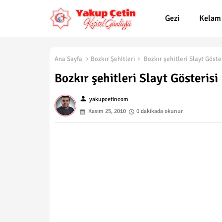
Gezi
Kelam
Ana Sayfa
Bozkır Şehitleri
Bozkır şehitleri Slayt Göster
Bozkır şehitleri Slayt Gösterisi
person
yakupcetincom
Kasım 25, 2010
0 dakikada okunur