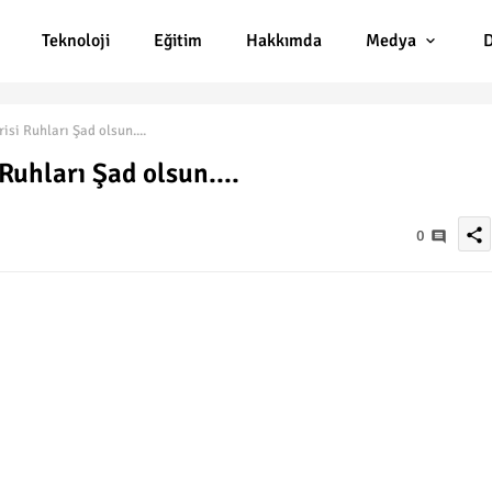
Teknoloji
Eğitim
Hakkımda
Medya
D
isi Ruhları Şad olsun....
 Ruhları Şad olsun....
share
0