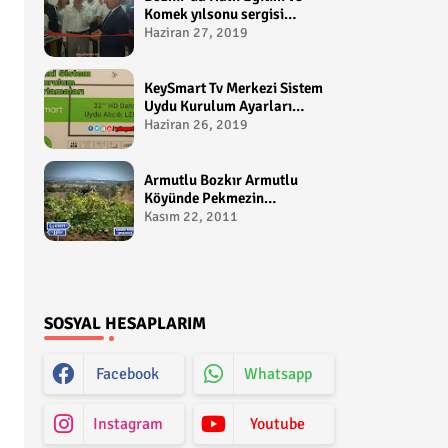
Komek yılsonu sergisi
gerçekleştirildi-
Haziran 27, 2019
yakupcetincom - Bozkir
Videolari
KeySmart Tv Merkezi Sistem
Uydu Kurulum Ayarları
Video anlatım -
Haziran 26, 2019
yakupcetincom - Yakup
Çetin
Armutlu Bozkır Armutlu
Köyünde Pekmezin
Hikayesi:Gezen Bilir Kontv
Kasım 22, 2011
SOSYAL HESAPLARIM
Facebook
Whatsapp
Instagram
Youtube