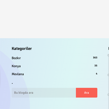
Kategoriler
Bozkır
363
Konya
35
Mevlana
4
.