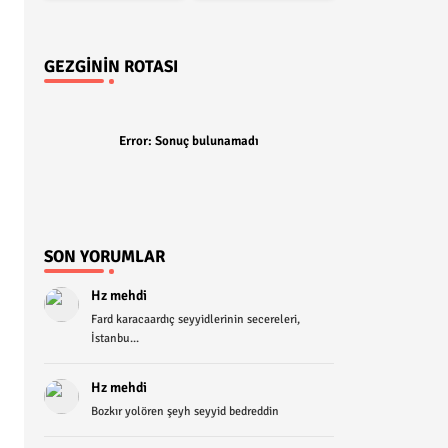
GEZGININ ROTASI
Error:
Sonuç bulunamadı
SON YORUMLAR
Hz mehdi
Fard karacaardıç seyyidlerinin secereleri,
İstanbu...
Hz mehdi
Bozkır yolören şeyh seyyid bedreddin