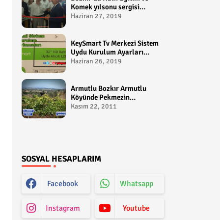
Komek yılsonu sergisi
gerçekleştirildi-
Haziran 27, 2019
yakupcetincom - Bozkir
Videolari
KeySmart Tv Merkezi Sistem
Uydu Kurulum Ayarları
Video anlatım -
Haziran 26, 2019
yakupcetincom - Yakup
Çetin
Armutlu Bozkır Armutlu
Köyünde Pekmezin
Hikayesi:Gezen Bilir Kontv
Kasım 22, 2011
SOSYAL HESAPLARIM
Facebook
Whatsapp
Instagram
Youtube