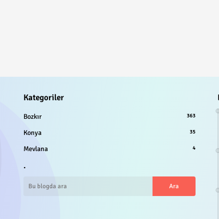
Kategoriler
Bozkır
363
Konya
35
Mevlana
4
.