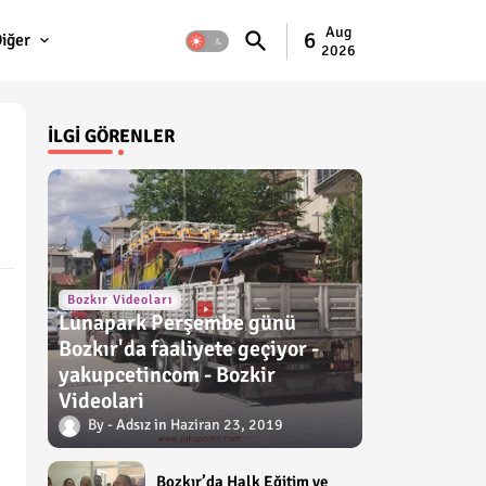
Aug
6
iğer
2026
İLGI GÖRENLER
Bozkır Videoları
Lunapark Perşembe günü
Bozkır'da faaliyete geçiyor -
yakupcetincom - Bozkir
Videolari
Adsız
Haziran 23, 2019
Bozkır’da Halk Eğitim ve