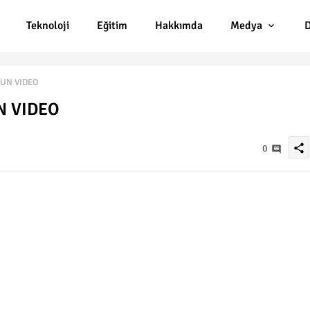
Teknoloji
Eğitim
Hakkımda
Medya
D
UN VIDEO
N VIDEO
share
0