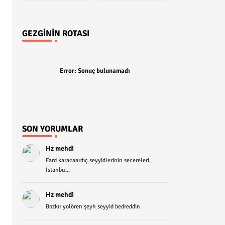
GEZGININ ROTASI
Error:
Sonuç bulunamadı
SON YORUMLAR
Hz mehdi
Fard karacaardıç seyyidlerinin secereleri,
İstanbu...
Hz mehdi
Bozkır yolören şeyh seyyid bedreddin