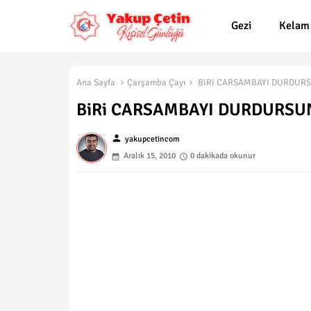
Gezi
Kelam
Ana Sayfa
Çarşamba Çayı
BiRi CARSAMBAYI DURDURS
BiRi CARSAMBAYI DURDURSU
person
yakupcetincom
Aralık 15, 2010
0 dakikada okunur