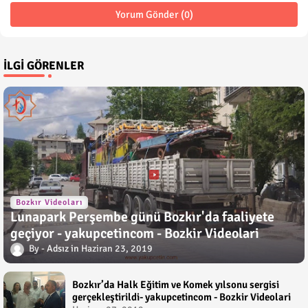
Yorum Gönder (0)
İLGI GÖRENLER
Bozkır Videoları
Lunapark Perşembe günü Bozkır'da faaliyete
geçiyor - yakupcetincom - Bozkir Videolari
Adsız
Haziran 23, 2019
Bozkır’da Halk Eğitim ve Komek yılsonu sergisi
gerçekleştirildi- yakupcetincom - Bozkir Videolari