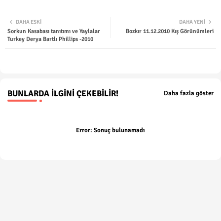
Twit
Wha
DAHA ESKI
DAHA YENI
Sorkun Kasabası tanıtımı ve Yaylalar
Bozkır 11.12.2010 Kış Görünümleri
ter
tsap
Turkey Derya Bartlı Phillips -2010
p
BUNLARDA İLGINI ÇEKEBILIR!
Daha fazla göster
Error:
Sonuç bulunamadı