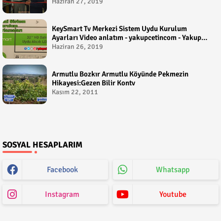
Haziran 27, 2019
KeySmart Tv Merkezi Sistem Uydu Kurulum
Ayarları Video anlatım - yakupcetincom - Yakup
Çetin
Haziran 26, 2019
Armutlu Bozkır Armutlu Köyünde Pekmezin
Hikayesi:Gezen Bilir Kontv
Kasım 22, 2011
SOSYAL HESAPLARIM
Facebook
Whatsapp
Instagram
Youtube