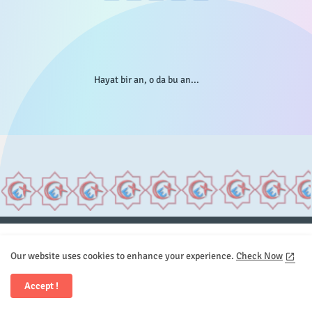
Hayat bir an, o da bu an...
Anasayfa
Hakkımızda
Gizlilik Telif
İstatistikler
Our website uses cookies to enhance your experience.
Check Now
Sitemap
İletişim
Accept !
All Right Reserved Copyright © Element.X