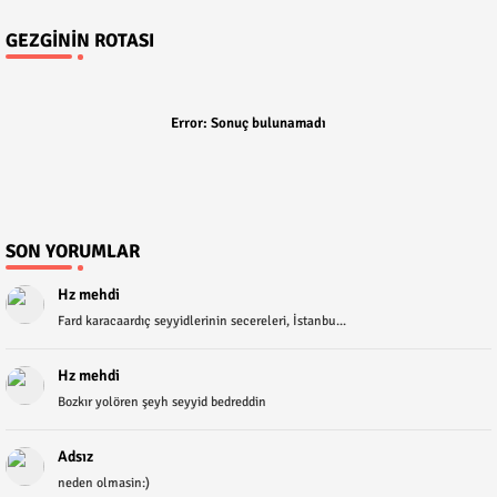
GEZGININ ROTASI
Error:
Sonuç bulunamadı
SON YORUMLAR
Hz mehdi
Fard karacaardıç seyyidlerinin secereleri, İstanbu...
Hz mehdi
Bozkır yolören şeyh seyyid bedreddin
Adsız
neden olmasin:)