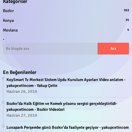
Kategoriler
Bozkır
363
Konya
35
Mevlana
4
.
En Beğenilenler
KeySmart Tv Merkezi Sistem Uydu Kurulum Ayarları Video anlatım -
yakupcetincom - Yakup Çetin
Haziran 26, 2019
Bozkır’da Halk Eğitim ve Komek yılsonu sergisi gerçekleştirildi-
yakupcetincom - Bozkir Videolari
Haziran 27, 2019
Lunapark Perşembe günü Bozkır'da faaliyete geçiyor - yakupcetincom