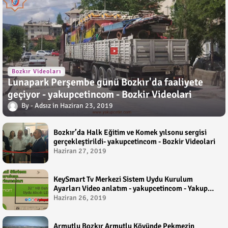
Bozkır Videoları
Lunapark Perşembe günü Bozkır'da faaliyete
geçiyor - yakupcetincom - Bozkir Videolari
Adsız
Haziran 23, 2019
Bozkır’da Halk Eğitim ve Komek yılsonu sergisi
gerçekleştirildi- yakupcetincom - Bozkir Videolari
Haziran 27, 2019
KeySmart Tv Merkezi Sistem Uydu Kurulum
Ayarları Video anlatım - yakupcetincom - Yakup
Çetin
Haziran 26, 2019
Armutlu Bozkır Armutlu Köyünde Pekmezin