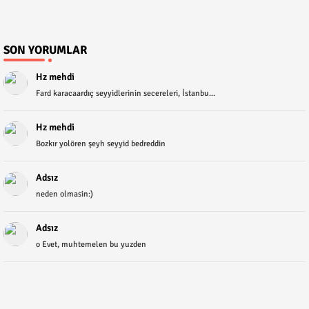
SON YORUMLAR
Hz mehdi
Fard karacaardıç seyyidlerinin secereleri, İstanbu...
Hz mehdi
Bozkır yolören şeyh seyyid bedreddin
Adsız
neden olmasin:)
Adsız
o Evet, muhtemelen bu yuzden