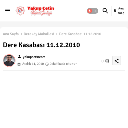
Aug
6
2026
Ana Sayfa
Dereköy Mahallesi
Dere Kasabası 11.12.2010
Dere Kasabası 11.12.2010
person
yakupcetincom
share
0
Aralık 11, 2010
0 dakikada okunur