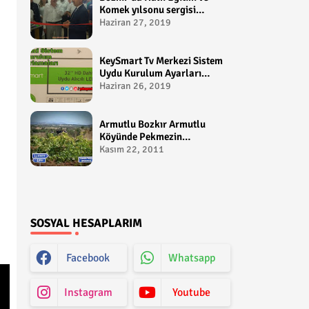
Komek yılsonu sergisi
gerçekleştirildi-
Haziran 27, 2019
yakupcetincom - Bozkir
Videolari
KeySmart Tv Merkezi Sistem
Uydu Kurulum Ayarları
Video anlatım -
Haziran 26, 2019
yakupcetincom - Yakup
Çetin
Armutlu Bozkır Armutlu
Köyünde Pekmezin
Hikayesi:Gezen Bilir Kontv
Kasım 22, 2011
SOSYAL HESAPLARIM
Facebook
Whatsapp
Instagram
Youtube