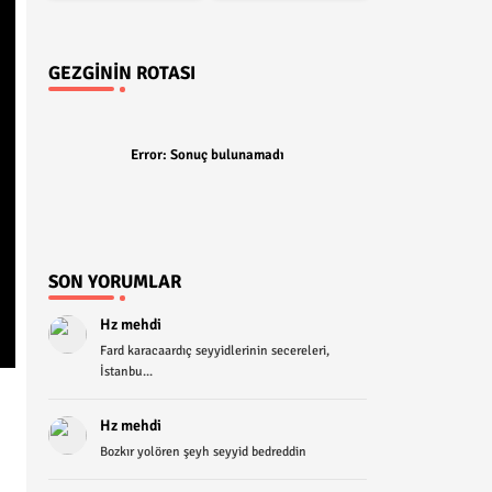
GEZGININ ROTASI
Error:
Sonuç bulunamadı
SON YORUMLAR
Hz mehdi
Fard karacaardıç seyyidlerinin secereleri,
İstanbu...
Hz mehdi
Bozkır yolören şeyh seyyid bedreddin