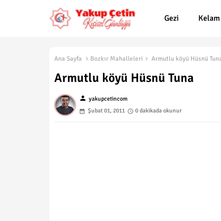
Gezi
Kelam
Ana Sayfa
Bozkır Mahalleleri
Armutlu köyü Hüsnü Tun
Armutlu köyü Hüsnü Tuna
person
yakupcetincom
Şubat 01, 2011
0 dakikada okunur