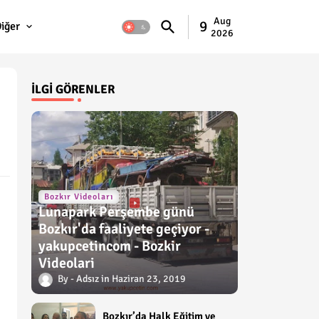
Aug
9
iğer
2026
İLGI GÖRENLER
Bozkır Videoları
Lunapark Perşembe günü
Bozkır'da faaliyete geçiyor -
yakupcetincom - Bozkir
Videolari
Adsız
Haziran 23, 2019
Bozkır’da Halk Eğitim ve