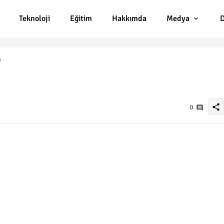
Teknoloji
Eğitim
Hakkımda
Medya
D
a
share
0