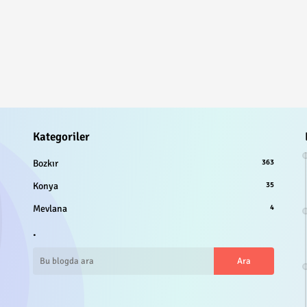
Kategoriler
Bozkır
363
Konya
35
Mevlana
4
.