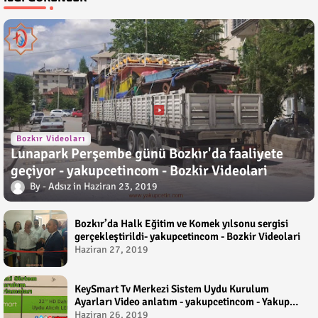
Bozkır Videoları
Lunapark Perşembe günü Bozkır'da faaliyete
geçiyor - yakupcetincom - Bozkir Videolari
Adsız
Haziran 23, 2019
Bozkır’da Halk Eğitim ve Komek yılsonu sergisi
gerçekleştirildi- yakupcetincom - Bozkir Videolari
Haziran 27, 2019
KeySmart Tv Merkezi Sistem Uydu Kurulum
Ayarları Video anlatım - yakupcetincom - Yakup
Çetin
Haziran 26, 2019