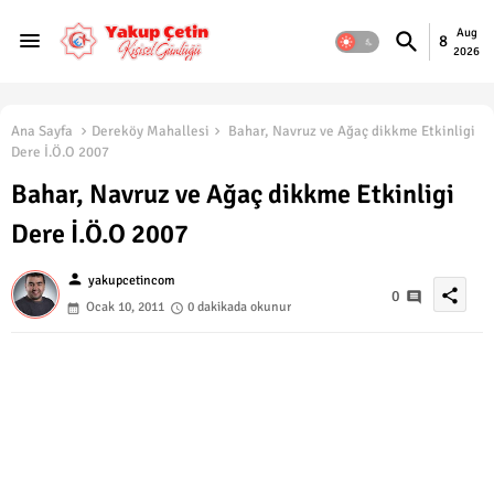
Aug
8
2026
Ana Sayfa
Dereköy Mahallesi
Bahar, Navruz ve Ağaç dikkme Etkinligi
Dere İ.Ö.O 2007
Bahar, Navruz ve Ağaç dikkme Etkinligi
Dere İ.Ö.O 2007
person
yakupcetincom
share
0
Ocak 10, 2011
0 dakikada okunur