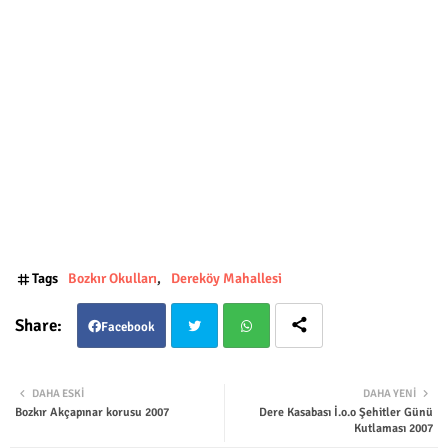
Tags
Bozkır Okulları
Dereköy Mahallesi
Facebook
Twit
Wha
DAHA ESKI
DAHA YENI
Bozkır Akçapınar korusu 2007
Dere Kasabası İ.o.o Şehitler Günü
ter
tsap
Kutlaması 2007