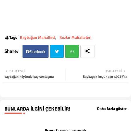
Tags
Baybağan Mahallesi
Bozkır Mahalleleri
Facebook
Twit
Wha
DAHA ESKI
DAHA YENI
baybağan köyünde bayramlaşma
Baybagan koyunden 1993 Yılı
ter
tsap
p
BUNLARDA İLGINI ÇEKEBILIR!
Daha fazla göster
Error:
Sonuç bulunamadı