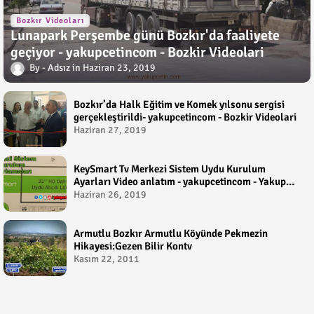
Bozkır Videoları
Lunapark Perşembe günü Bozkır'da faaliyete
geçiyor - yakupcetincom - Bozkir Videolari
Adsız
Haziran 23, 2019
Bozkır’da Halk Eğitim ve Komek yılsonu sergisi
gerçekleştirildi- yakupcetincom - Bozkir Videolari
Haziran 27, 2019
KeySmart Tv Merkezi Sistem Uydu Kurulum
Ayarları Video anlatım - yakupcetincom - Yakup
Çetin
Haziran 26, 2019
Armutlu Bozkır Armutlu Köyünde Pekmezin
Hikayesi:Gezen Bilir Kontv
Kasım 22, 2011