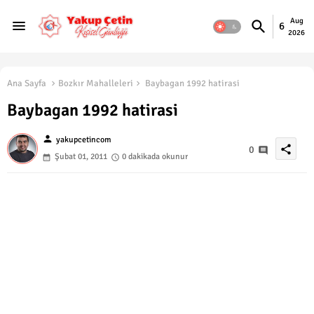
Aug
6
2026
Ana Sayfa
Bozkır Mahalleleri
Baybagan 1992 hatirasi
Baybagan 1992 hatirasi
person
yakupcetincom
share
0
Şubat 01, 2011
0 dakikada okunur