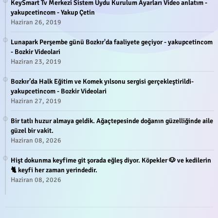
KeySmart Tv Merkezi Sistem Uydu Kurulum Ayarları Video anlatım -
yakupcetincom - Yakup Çetin
Haziran 26, 2019
Lunapark Perşembe günü Bozkır'da faaliyete geçiyor - yakupcetincom
- Bozkir Videolari
Haziran 23, 2019
Bozkır’da Halk Eğitim ve Komek yılsonu sergisi gerçekleştirildi-
yakupcetincom - Bozkir Videolari
Haziran 27, 2019
Bir tatlı huzur almaya geldik. Ağaçtepesinde doğanın güzelliğinde aile
güzel bir vakit.
Haziran 08, 2026
Hişt dokunma keyfime git şorada eğleş diyor. Köpekler 🐶 ve kedilerin
🐈 keyfi her zaman yerindedir.
Haziran 08, 2026