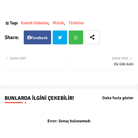
Tags
Komik Videolar
Müzik
Türküler
Facebook
Twit
Wha
DAHA ESKI
DAHA YENI
Ok Gibi ilahi
ter
tsap
p
BUNLARDA İLGINI ÇEKEBILIR!
Daha fazla göster
Error:
Sonuç bulunamadı