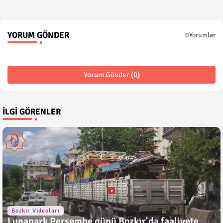
YORUM GÖNDER
0Yorumlar
Yorum Gönder (0)
İLGI GÖRENLER
Bozkır Videoları
Lunapark Perşembe günü Bozkır'da faaliyete