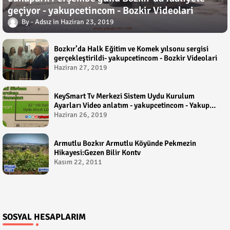
geçiyor - yakupcetincom - Bozkir Videolari
Adsız
Haziran 23, 2019
Bozkır’da Halk Eğitim ve Komek yılsonu sergisi
gerçekleştirildi- yakupcetincom - Bozkir Videolari
Haziran 27, 2019
KeySmart Tv Merkezi Sistem Uydu Kurulum
Ayarları Video anlatım - yakupcetincom - Yakup
Çetin
Haziran 26, 2019
Armutlu Bozkır Armutlu Köyünde Pekmezin
Hikayesi:Gezen Bilir Kontv
Kasım 22, 2011
SOSYAL HESAPLARIM