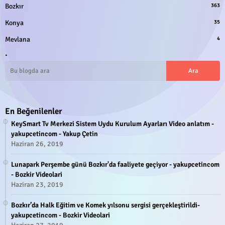
Bozkır
363
Konya
35
Mevlana
4
.
En Beğenilenler
KeySmart Tv Merkezi Sistem Uydu Kurulum Ayarları Video anlatım -
yakupcetincom - Yakup Çetin
Haziran 26, 2019
Lunapark Perşembe günü Bozkır'da faaliyete geçiyor - yakupcetincom
- Bozkir Videolari
Haziran 23, 2019
Bozkır’da Halk Eğitim ve Komek yılsonu sergisi gerçekleştirildi-
yakupcetincom - Bozkir Videolari