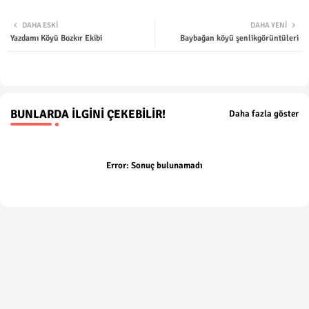
Twit
Wha
DAHA ESKI
DAHA YENI
Yazdamı Köyü Bozkır Ekibi
Baybağan köyü şenlikgörüntüleri
ter
tsap
p
BUNLARDA İLGINI ÇEKEBILIR!
Daha fazla göster
Error:
Sonuç bulunamadı