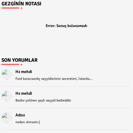
GEZGININ ROTASI
Error:
Sonuç bulunamadı
SON YORUMLAR
Hz mehdi
Fard karacaardıç seyyidlerinin secereleri, İstanbu...
Hz mehdi
Bozkır yolören şeyh seyyid bedreddin
Adsız
neden olmasin:)