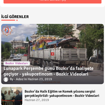
İLGI GÖRENLER
Bozkır Videoları
Lunapark Perşembe günü Bozkır'da faaliyete
geçiyor - yakupcetincom - Bozkir Videolari
Adsız
Haziran 23, 2019
Bozkır’da Halk Eğitim ve Komek yılsonu sergisi
gerçekleştirildi- yakupcetincom - Bozkir Videolari
Haziran 27, 2019