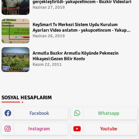
gerçekleştirildi- yakupcetincom - Bozkir Videolari
Haziran 27, 2019
KeySmart Tv Merkezi Sistem Uydu Kurulum
Ayarları Video anlatım - yakupcetincom - Yakup
Çetin
Haziran 26, 2019
Armutlu Bozkır Armutlu Köyünde Pekmezin
Hikayesi:Gezen Bilir Kontv
Kasım 22, 2011
SOSYAL HESAPLARIM
Facebook
Whatsapp
Instagram
Youtube