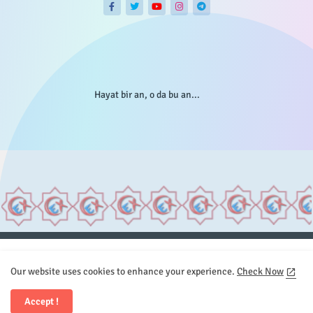
Hayat bir an, o da bu an...
Anasayfa
Hakkımızda
Gizlilik Telif
İstatistikler
Our website uses cookies to enhance your experience.
Check Now
Sitemap
İletişim
Accept !
All Right Reserved Copyright © Element.X