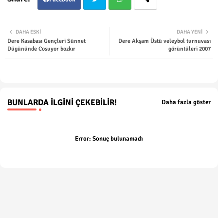
Twit
Wha
DAHA ESKI
DAHA YENI
Dere Kasabası Gençleri Sünnet
Dere Akşam Üstü veleybol turnuvası
ter
tsap
Dügününde Cosuyor bozkır
görüntüleri 2007
p
BUNLARDA İLGINI ÇEKEBILIR!
Daha fazla göster
Error:
Sonuç bulunamadı