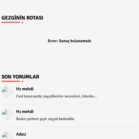
GEZGININ ROTASI
Error:
Sonuç bulunamadı
SON YORUMLAR
Hz mehdi
Fard karacaardıç seyyidlerinin secereleri, İstanbu...
Hz mehdi
Bozkır yolören şeyh seyyid bedreddin
Adsız