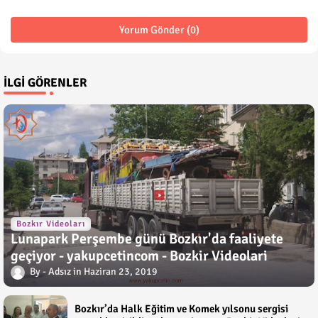
Yorum Gönder (0)
İLGI GÖRENLER
Bozkır Videoları
Lunapark Perşembe günü Bozkır'da faaliyete
geçiyor - yakupcetincom - Bozkir Videolari
Adsız
Haziran 23, 2019
Bozkır’da Halk Eğitim ve Komek yılsonu sergisi