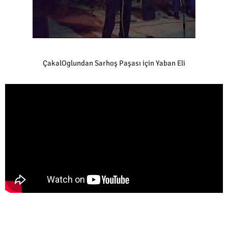
ÇakalOglundan Sarhoş Paşası için Yaban Eli