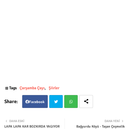
Tags
Çarşamba Çayı
Şiirler
Facebook
Twit
Wha
DAHA ESKI
DAHA YENI
LAPA LAPA KAR BOZKIRDA YAGIYOR
Bağyurdu Köyü - Taşan Çeşmelik
ter
tsap