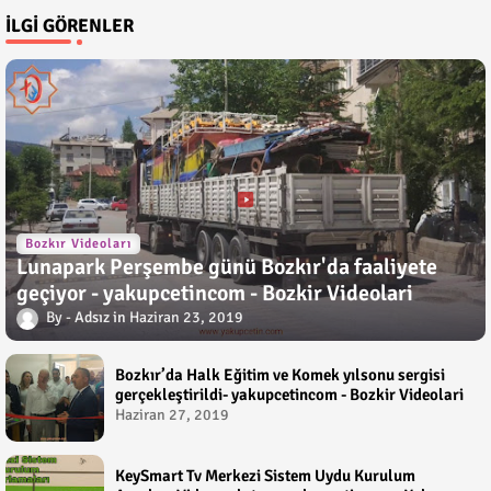
İLGI GÖRENLER
Bozkır Videoları
Lunapark Perşembe günü Bozkır'da faaliyete
geçiyor - yakupcetincom - Bozkir Videolari
Adsız
Haziran 23, 2019
Bozkır’da Halk Eğitim ve Komek yılsonu sergisi
gerçekleştirildi- yakupcetincom - Bozkir Videolari
Haziran 27, 2019
KeySmart Tv Merkezi Sistem Uydu Kurulum