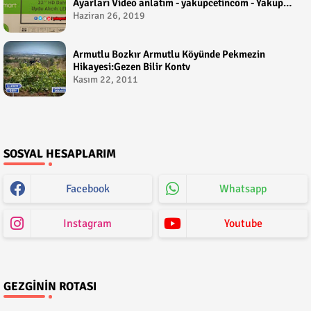
Ayarları Video anlatım - yakupcetincom - Yakup
Çetin
Haziran 26, 2019
Armutlu Bozkır Armutlu Köyünde Pekmezin
Hikayesi:Gezen Bilir Kontv
Kasım 22, 2011
SOSYAL HESAPLARIM
Facebook
Whatsapp
Instagram
Youtube
GEZGININ ROTASI