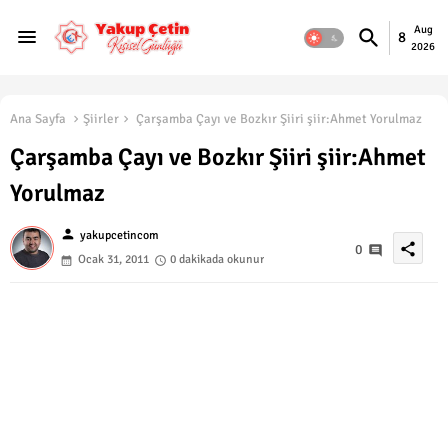
Aug
8
2026
Ana Sayfa
Şiirler
Çarşamba Çayı ve Bozkır Şiiri şiir:Ahmet Yorulmaz
Çarşamba Çayı ve Bozkır Şiiri şiir:Ahmet
Yorulmaz
person
yakupcetincom
share
0
Ocak 31, 2011
0 dakikada okunur