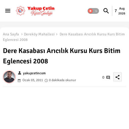
Aug
7
2026
Ana Sayfa
Dereköy Mahallesi
Dere Kasabası Arıcılık Kursu Kurs Bitim
Eglencesi 2008
Dere Kasabası Arıcılık Kursu Kurs Bitim
Eglencesi 2008
person
yakupcetincom
share
0
Ocak 03, 2011
0 dakikada okunur