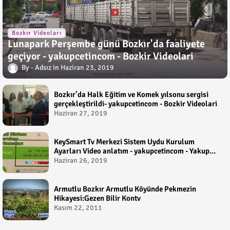
Bozkır Videoları
Lunapark Perşembe günü Bozkır'da faaliyete
geçiyor - yakupcetincom - Bozkir Videolari
Adsız
Haziran 23, 2019
Bozkır’da Halk Eğitim ve Komek yılsonu sergisi
gerçekleştirildi- yakupcetincom - Bozkir Videolari
Haziran 27, 2019
KeySmart Tv Merkezi Sistem Uydu Kurulum
Ayarları Video anlatım - yakupcetincom - Yakup
Çetin
Haziran 26, 2019
Armutlu Bozkır Armutlu Köyünde Pekmezin
Hikayesi:Gezen Bilir Kontv
Kasım 22, 2011