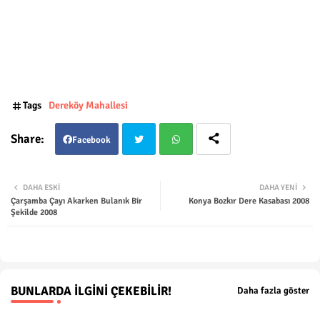
Tags
Dereköy Mahallesi
Facebook
Twit
Wha
DAHA ESKI
DAHA YENI
Çarşamba Çayı Akarken Bulanık Bir
Konya Bozkır Dere Kasabası 2008
ter
tsap
Şekilde 2008
p
BUNLARDA İLGINI ÇEKEBILIR!
Daha fazla göster