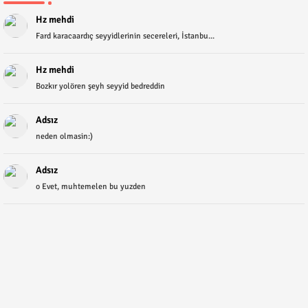
Hz mehdi
Fard karacaardıç seyyidlerinin secereleri, İstanbu...
Hz mehdi
Bozkır yolören şeyh seyyid bedreddin
Adsız
neden olmasin:)
Adsız
o Evet, muhtemelen bu yuzden