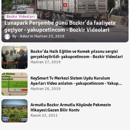
Bozkır Videoları
Lunapark Perşembe günü Bozkır'da faaliyete
geçiyor - yakupcetincom - Bozkir Videolari
Adsız
Haziran 23, 2019
Bozkır’da Halk Eğitim ve Komek yılsonu sergisi
gerçekleştirildi- yakupcetincom - Bozkir Videolari
Haziran 27, 2019
KeySmart Tv Merkezi Sistem Uydu Kurulum
Ayarları Video anlatım - yakupcetincom - Yakup
Çetin
Haziran 26, 2019
Armutlu Bozkır Armutlu Köyünde Pekmezin
Hikayesi:Gezen Bilir Kontv
Kasım 22, 2011