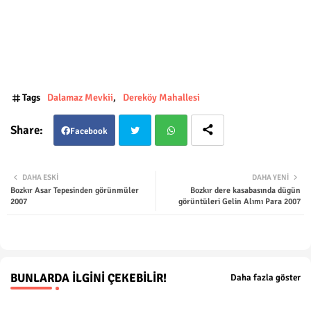
Tags
Dalamaz Mevkii
Dereköy Mahallesi
Facebook
Twit
Wha
DAHA ESKI
DAHA YENI
Bozkır Asar Tepesinden görünmüler
Bozkır dere kasabasında dügün
ter
tsap
2007
görüntüleri Gelin Alımı Para 2007
p
BUNLARDA İLGINI ÇEKEBILIR!
Daha fazla göster