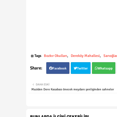
Tags
Bozkır Okulları
Dereköy Mahallesi
Sarıoğla
Facebook
Twitter
Whatsapp
DAHA ESKI
Maziden Dere Kasabası önecek meydanı şenliginden sahneler
BUNLARDA İLGINI ÇEKEBILIR!