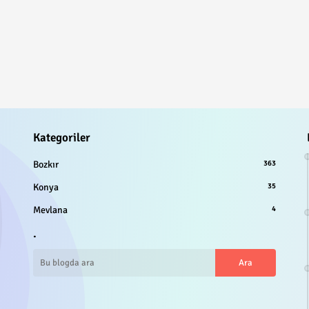
Kategoriler
Bozkır
363
Konya
35
Mevlana
4
.