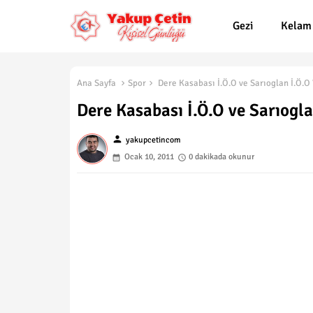
Gezi
Kelam
Ana Sayfa
Spor
Dere Kasabası İ.Ö.O ve Sarıoglan İ.Ö.O
Dere Kasabası İ.Ö.O ve Sarıogl
person
yakupcetincom
Ocak 10, 2011
0 dakikada okunur