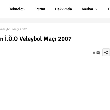
Teknoloji
Eğitim
Hakkımda
Medya
D
 Veleybol Maçı 2007
an İ.Ö.O Veleybol Maçı 2007
share
0