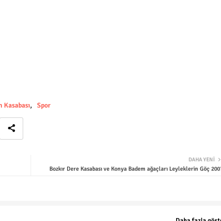
n Kasabası
Spor
DAHA YENI
Bozkır Dere Kasabası ve Konya Badem ağaçları Leyleklerin Göç 200
Daha fazla göst