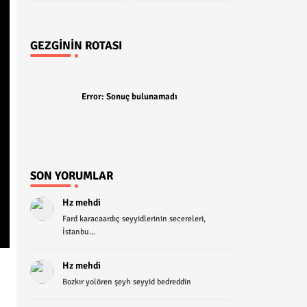
GEZGININ ROTASI
Error:
Sonuç bulunamadı
SON YORUMLAR
Hz mehdi
Fard karacaardıç seyyidlerinin secereleri,
İstanbu...
Hz mehdi
Bozkır yolören şeyh seyyid bedreddin