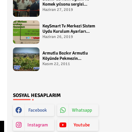
Komek yılsonu sergisi
gerçekleştirildi-
Haziran 27, 2019
yakupcetincom - Bozkir
Videolari
KeySmart Tv Merkezi Sistem
Uydu Kurulum Ayarları
Video anlatım -
Haziran 26, 2019
yakupcetincom - Yakup
Çetin
Armutlu Bozkır Armutlu
Köyünde Pekmezin
Hikayesi:Gezen Bilir Kontv
Kasım 22, 2011
SOSYAL HESAPLARIM
Facebook
Whatsapp
Instagram
Youtube