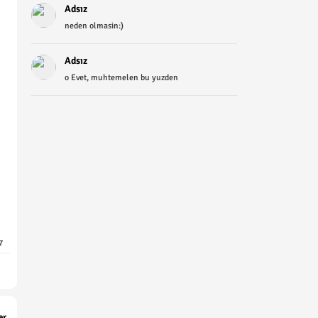
Adsız
neden olmasin:)
Adsız
o Evet, muhtemelen bu yuzden
7
er