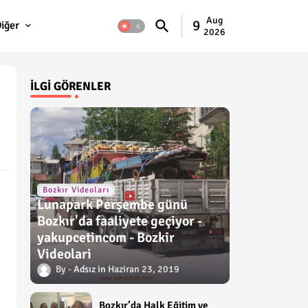
Aug
9
iğer
2026
İLGI GÖRENLER
Bozkır Videoları
Lunapark Perşembe günü
Bozkır'da faaliyete geçiyor -
yakupcetincom - Bozkir
Videolari
Adsız
Haziran 23, 2019
Bozkır’da Halk Eğitim ve