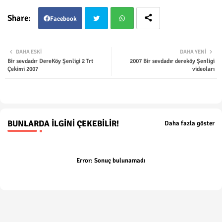
Facebook
Twit
Wha
DAHA ESKI
DAHA YENI
Bir sevdadır DereKöy Şenligi 2 Trt
2007 Bir sevdadır dereköy Şenligi
ter
tsap
Çekimi 2007
videoları
p
BUNLARDA İLGINI ÇEKEBILIR!
Daha fazla göster
Error:
Sonuç bulunamadı