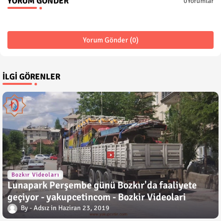
YORUM GÖNDER
0Yorumlar
Yorum Gönder (0)
İLGI GÖRENLER
Bozkır Videoları
Lunapark Perşembe günü Bozkır'da faaliyete
geçiyor - yakupcetincom - Bozkir Videolari
Adsız
Haziran 23, 2019