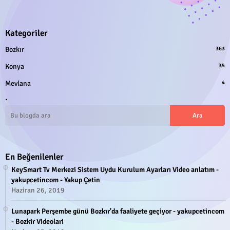
Kategoriler
Bozkır
363
Konya
35
Mevlana
4
.
En Beğenilenler
KeySmart Tv Merkezi Sistem Uydu Kurulum Ayarları Video anlatım -
yakupcetincom - Yakup Çetin
Haziran 26, 2019
Lunapark Perşembe günü Bozkır'da faaliyete geçiyor - yakupcetincom
- Bozkir Videolari