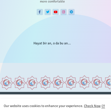
more comfortable
Hayat bir an, o da bu an...
Anasayfa
Hakkımızda
Gizlilik Telif
İstatistikler
Our website uses cookies to enhance your experience.
Check Now
Sitemap
İletişim