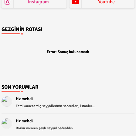
Instagram
Youtube
GEZGININ ROTASI
Error:
Sonuç bulunamadı
SON YORUMLAR
Hz mehdi
Fard karacaardıç seyyidlerinin secereleri, İstanbu...
Hz mehdi
Bozkır yolören şeyh seyyid bedreddin