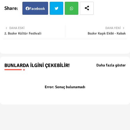
Facebook
Twit
Wha
DAHA ESKI
DAHA YENI
2. Bozkır Kültür Festivali
Bozkır Kaşık Ekibi - Kabak
ter
tsap
p
BUNLARDA İLGINI ÇEKEBILIR!
Daha fazla göster
Error:
Sonuç bulunamadı