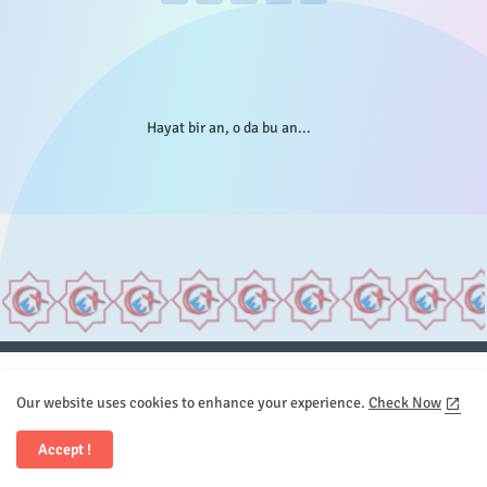
Hayat bir an, o da bu an...
Anasayfa
Hakkımızda
Gizlilik Telif
İstatistikler
Our website uses cookies to enhance your experience.
Check Now
Sitemap
İletişim
Accept !
All Right Reserved Copyright © Element.X