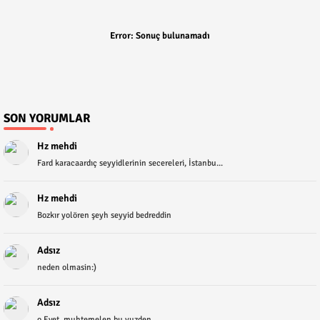
Error:
Sonuç bulunamadı
SON YORUMLAR
Hz mehdi
Fard karacaardıç seyyidlerinin secereleri, İstanbu...
Hz mehdi
Bozkır yolören şeyh seyyid bedreddin
Adsız
neden olmasin:)
Adsız
o Evet, muhtemelen bu yuzden