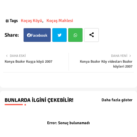
Tags
Koçaş Köyü
Koçaş Mahlesi
Facebook
Twit
Wha
DAHA ESKI
DAHA YENI
Konya Bozkır Kuşça köyü 2007
Konya Bozkır Köy videoları Bozkır
ter
tsap
köyleri 2007
p
BUNLARDA İLGINI ÇEKEBILIR!
Daha fazla göster
Error:
Sonuç bulunamadı