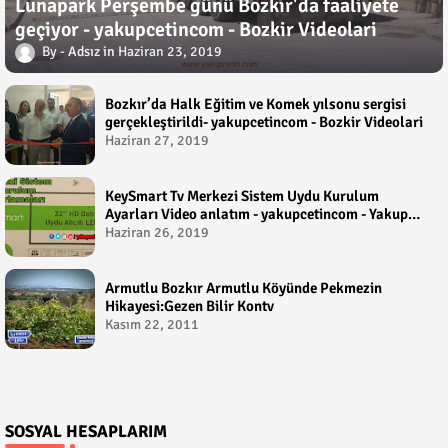
Lunapark Perşembe günü Bozkır'da faaliyete
geçiyor - yakupcetincom - Bozkir Videolari
Adsız
Haziran 23, 2019
Bozkır’da Halk Eğitim ve Komek yılsonu sergisi
gerçekleştirildi- yakupcetincom - Bozkir Videolari
Haziran 27, 2019
KeySmart Tv Merkezi Sistem Uydu Kurulum
Ayarları Video anlatım - yakupcetincom - Yakup
Çetin
Haziran 26, 2019
Armutlu Bozkır Armutlu Köyünde Pekmezin
Hikayesi:Gezen Bilir Kontv
Kasım 22, 2011
SOSYAL HESAPLARIM