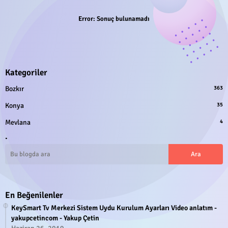
Error:
Sonuç bulunamadı
Kategoriler
Bozkır
363
Konya
35
Mevlana
4
.
En Beğenilenler
KeySmart Tv Merkezi Sistem Uydu Kurulum Ayarları Video anlatım -
yakupcetincom - Yakup Çetin