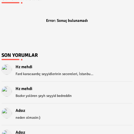
Error:
Sonuç bulunamadı
SON YORUMLAR
Hz mehdi
Fard karacaardıç seyyidlerinin secereleri, İstanbu...
Hz mehdi
Bozkır yolören şeyh seyyid bedreddin
Adsız
neden olmasin:)
Adsız