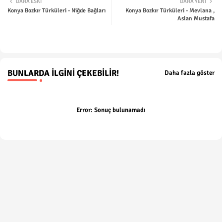
DAHA ESKI
DAHA YENI
Konya Bozkır Türküleri - Niğde Bağları
Konya Bozkır Türküleri - Mevlana ,
ter
tsap
Aslan Mustafa
p
BUNLARDA İLGINI ÇEKEBILIR!
Daha fazla göster
Error:
Sonuç bulunamadı