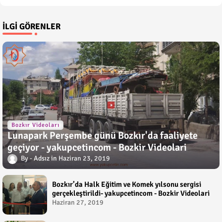
İLGI GÖRENLER
Bozkır Videoları
Lunapark Perşembe günü Bozkır'da faaliyete
geçiyor - yakupcetincom - Bozkir Videolari
Adsız
Haziran 23, 2019
Bozkır’da Halk Eğitim ve Komek yılsonu sergisi
gerçekleştirildi- yakupcetincom - Bozkir Videolari
Haziran 27, 2019