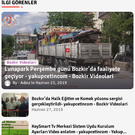
İLGI GÖRENLER
Bozkır Videoları
Lunapark Perşembe günü Bozkır'da faaliyete
geçiyor - yakupcetincom - Bozkir Videolari
Adsız
Haziran 23, 2019
Bozkır’da Halk Eğitim ve Komek yılsonu sergisi
gerçekleştirildi- yakupcetincom - Bozkir Videolari
Haziran 27, 2019
KeySmart Tv Merkezi Sistem Uydu Kurulum
Ayarları Video anlatım - yakupcetincom - Yakup