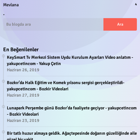
Mevlana
4
.
En Beğenilenler
KeySmart Tv Merkezi Sistem Uydu Kurulum Ayarları Video anlatım -
yakupcetincom - Yakup Çetin
Haziran 26, 2019
Bozkır’da Halk Eğitim ve Komek yılsonu sergisi gerçekleştirildi-
yakupcetincom - Bozkir Videolari
Haziran 27, 2019
Lunapark Perşembe günü Bozkır'da faaliyete geçiyor - yakupcetincom
- Bozkir Videolari
Haziran 23, 2019
Bir tatlı huzur almaya geldik. Ağaçtepesinde doğanın güzelliğinde aile
güzel bir vakit.