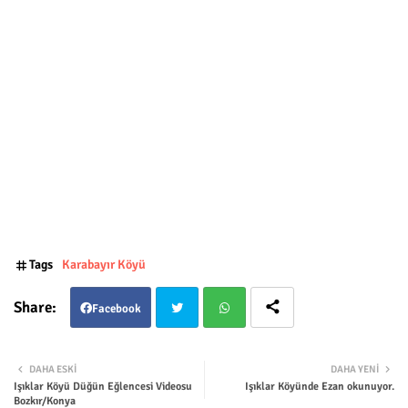
Tags
Karabayır Köyü
Facebook
Twit
Wha
DAHA ESKI
DAHA YENI
Işıklar Köyü Düğün Eğlencesi Videosu
Işıklar Köyünde Ezan okunuyor.
ter
tsap
Bozkır/Konya