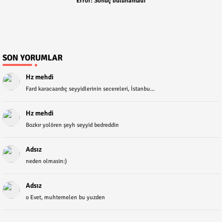
Error:
Sonuç bulunamadı
SON YORUMLAR
Hz mehdi
Fard karacaardıç seyyidlerinin secereleri, İstanbu...
Hz mehdi
Bozkır yolören şeyh seyyid bedreddin
Adsız
neden olmasin:)
Adsız
o Evet, muhtemelen bu yuzden