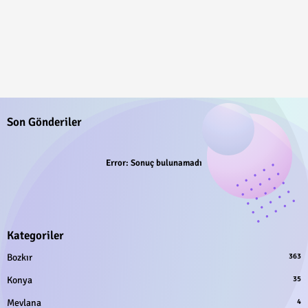
Son Gönderiler
Error:
Sonuç bulunamadı
Kategoriler
Bozkır
363
Konya
35
Mevlana
4