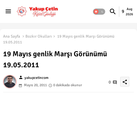
Aug
9
2026
Ana Sayfa
Bozkır Okulları
19 Mayıs genlik Marşı Görünümü
19.05.2011
19 Mayıs genlik Marşı Görünümü
19.05.2011
person
yakupcetincom
share
0
Mayıs 20, 2011
0 dakikada okunur