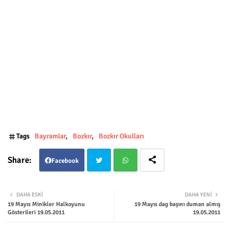
Tags
Bayramlar
Bozkır
Bozkır Okulları
Facebook
Twit
Wha
DAHA ESKI
DAHA YENI
19 Mayıs Minikler Halkoyunu
19 Mayıs dag başını duman almış
ter
tsap
Gösterileri 19.05.2011
19.05.2011