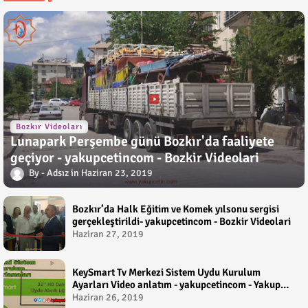
Bozkır Videoları
Lunapark Perşembe günü Bozkır'da faaliyete
geçiyor - yakupcetincom - Bozkir Videolari
Adsız
Haziran 23, 2019
Bozkır’da Halk Eğitim ve Komek yılsonu sergisi
gerçekleştirildi- yakupcetincom - Bozkir Videolari
Haziran 27, 2019
KeySmart Tv Merkezi Sistem Uydu Kurulum
Ayarları Video anlatım - yakupcetincom - Yakup
Çetin
Haziran 26, 2019