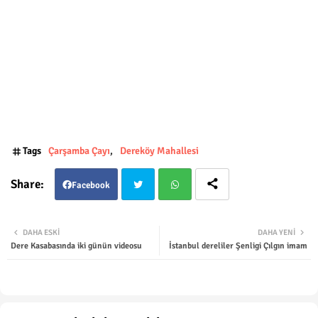
Tags
Çarşamba Çayı
Dereköy Mahallesi
Facebook
Twit
Wha
DAHA ESKI
DAHA YENI
Dere Kasabasında iki günün videosu
İstanbul dereliler Şenligi Çılgın imam
ter
tsap
p