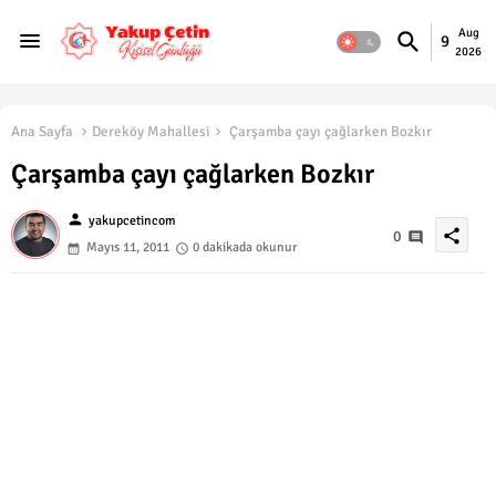
Aug
9
2026
Ana Sayfa
Dereköy Mahallesi
Çarşamba çayı çağlarken Bozkır
Çarşamba çayı çağlarken Bozkır
person
yakupcetincom
share
0
Mayıs 11, 2011
0 dakikada okunur