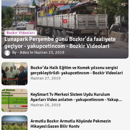
Bozkır Videoları
Lunapark Perşembe günü Bozkır'da faaliyete
geçiyor - yakupcetincom - Bozkir Videolari
Adsız
Haziran 23, 2019
Bozkır’da Halk Eğitim ve Komek yılsonu sergisi
gerçekleştirildi- yakupcetincom - Bozkir Videolari
Haziran 27, 2019
KeySmart Tv Merkezi Sistem Uydu Kurulum
Ayarları Video anlatım - yakupcetincom - Yakup
Çetin
Haziran 26, 2019
Armutlu Bozkır Armutlu Köyünde Pekmezin
Hikayesi:Gezen Bilir Kontv