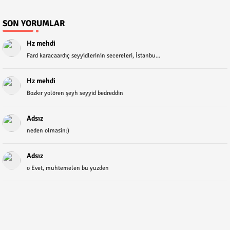
SON YORUMLAR
Hz mehdi
Fard karacaardıç seyyidlerinin secereleri, İstanbu...
Hz mehdi
Bozkır yolören şeyh seyyid bedreddin
Adsız
neden olmasin:)
Adsız
o Evet, muhtemelen bu yuzden