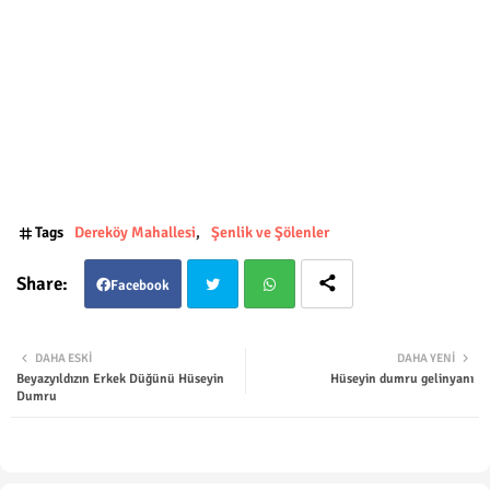
Tags
Dereköy Mahallesi
Şenlik ve Şölenler
Facebook
Twit
Wha
DAHA ESKI
DAHA YENI
Beyazyıldızın Erkek Düğünü Hüseyin
Hüseyin dumru gelinyanı
ter
tsap
Dumru
p