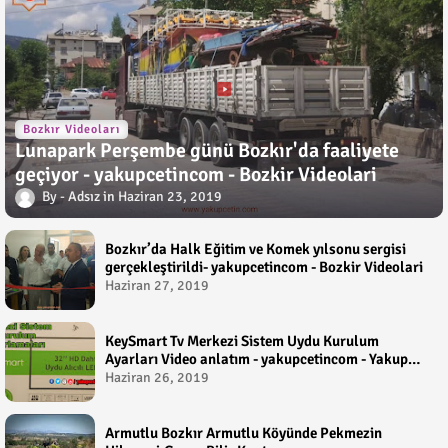
Bozkır Videoları
Lunapark Perşembe günü Bozkır'da faaliyete
geçiyor - yakupcetincom - Bozkir Videolari
Adsız
Haziran 23, 2019
Bozkır’da Halk Eğitim ve Komek yılsonu sergisi
gerçekleştirildi- yakupcetincom - Bozkir Videolari
Haziran 27, 2019
KeySmart Tv Merkezi Sistem Uydu Kurulum
Ayarları Video anlatım - yakupcetincom - Yakup
Çetin
Haziran 26, 2019
Armutlu Bozkır Armutlu Köyünde Pekmezin