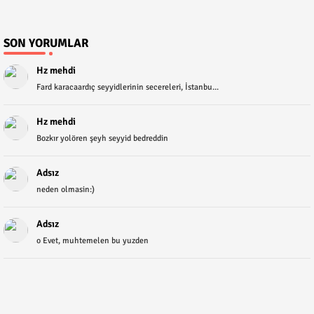
SON YORUMLAR
Hz mehdi
Fard karacaardıç seyyidlerinin secereleri, İstanbu...
Hz mehdi
Bozkır yolören şeyh seyyid bedreddin
Adsız
neden olmasin:)
Adsız
o Evet, muhtemelen bu yuzden