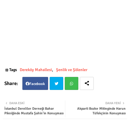
Tags
Dereköy Mahallesi
Şenlik ve Şölenler
Facebook
Twit
Wha
DAHA ESKI
DAHA YENI
İstanbul Dereliler Derneği Bahar
Akparti Bozkır Mitinginde Harun
ter
tsap
Pikniğinde Mustafa Şahin'in Konuşması
Tüfekçinin Konuşması
p