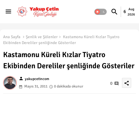
Aug
6
2026
Ana Sayfa
Şenlik ve Şölenler
Kastamonu Küreli Kızlar Tiyatro
Ekibinden Dereliler şenliğinde Gösteriler
Kastamonu Küreli Kızlar Tiyatro
Ekibinden Dereliler şenliğinde Gösteriler
person
yakupcetincom
share
0
Mayıs 31, 2011
0 dakikada okunur