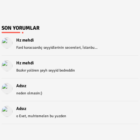
SON YORUMLAR
Hz mehdi
Fard karacaardıç seyyidlerinin secereleri, İstanbu...
Hz mehdi
Bozkır yolören şeyh seyyid bedreddin
Adsız
neden olmasin:)
Adsız
o Evet, muhtemelen bu yuzden