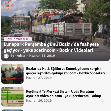
Bozkır Videoları
Lunapark Perşembe günü Bozkır'da faaliyete
geçiyor - yakupcetincom - Bozkir Videolari
Adsız
Haziran 23, 2019
Bozkır’da Halk Eğitim ve Komek yılsonu sergisi
gerçekleştirildi- yakupcetincom - Bozkir Videolari
Haziran 27, 2019
KeySmart Tv Merkezi Sistem Uydu Kurulum
Ayarları Video anlatım - yakupcetincom - Yakup
Çetin
Haziran 26, 2019