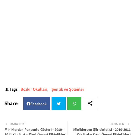
Tags
Bozkır Okulları
Şenlik ve Şölenler
Facebook
Twit
Wha
DAHA ESKI
DAHA YENI
Miniklerden Ponponlu Gösteri - 2010-
Miniklerden Şiir dinletisi - 2010-2011
ter
tsap
2011 Yılı Bozkır Okul Öncesi Etkinlikleri
Yılı Bozkır Okul Öncesi Etkinlikleri