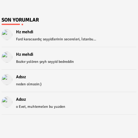
SON YORUMLAR
Hz mehdi
Fard karacaardıç seyyidlerinin secereleri, İstanbu...
Hz mehdi
Bozkır yolören şeyh seyyid bedreddin
Adsız
neden olmasin:)
Adsız
o Evet, muhtemelen bu yuzden