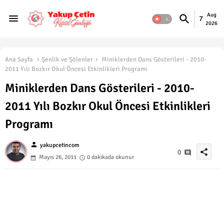
Aug
7
2026
Ana Sayfa
Şenlik ve Şölenler
Miniklerden Dans Gösterileri - 2010-
2011 Yılı Bozkır Okul Öncesi Etkinlikleri Programı
Miniklerden Dans Gösterileri - 2010-
2011 Yılı Bozkır Okul Öncesi Etkinlikleri
Programı
person
yakupcetincom
share
0
Mayıs 26, 2011
0 dakikada okunur