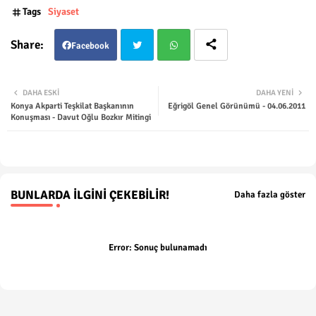
Tags
Siyaset
Facebook
Twit
Wha
DAHA ESKI
DAHA YENI
Konya Akparti Teşkilat Başkanının
Eğrigöl Genel Görünümü - 04.06.2011
ter
tsap
Konuşması - Davut Oğlu Bozkır Mitingi
p
BUNLARDA İLGINI ÇEKEBILIR!
Daha fazla göster
Error:
Sonuç bulunamadı