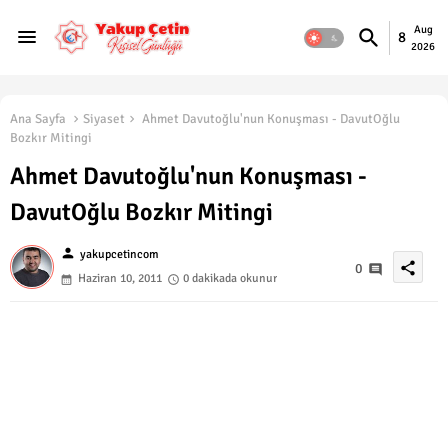
Aug
8
2026
Ana Sayfa
Siyaset
Ahmet Davutoğlu'nun Konuşması - DavutOğlu
Bozkır Mitingi
Ahmet Davutoğlu'nun Konuşması -
DavutOğlu Bozkır Mitingi
person
yakupcetincom
share
0
Haziran 10, 2011
0 dakikada okunur