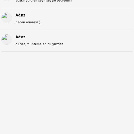
Bozkır yolören şeyh seyyid bedreddin
Adsız
neden olmasin:)
Adsız
o Evet, muhtemelen bu yuzden