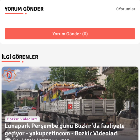
YORUM GÖNDER
0Yorumlar
Yorum Gönder (0)
İLGI GÖRENLER
Bozkır Videoları
Lunapark Perşembe günü Bozkır'da faaliyete
geçiyor - yakupcetincom - Bozkir Videolari