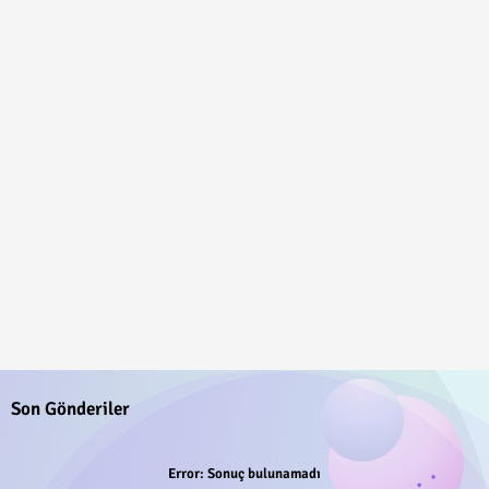
Son Gönderiler
Error:
Sonuç bulunamadı