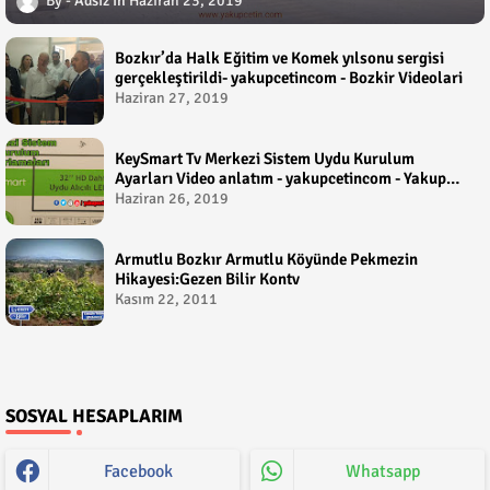
Adsız
Haziran 23, 2019
Bozkır’da Halk Eğitim ve Komek yılsonu sergisi
gerçekleştirildi- yakupcetincom - Bozkir Videolari
Haziran 27, 2019
KeySmart Tv Merkezi Sistem Uydu Kurulum
Ayarları Video anlatım - yakupcetincom - Yakup
Çetin
Haziran 26, 2019
Armutlu Bozkır Armutlu Köyünde Pekmezin
Hikayesi:Gezen Bilir Kontv
Kasım 22, 2011
SOSYAL HESAPLARIM
Facebook
Whatsapp