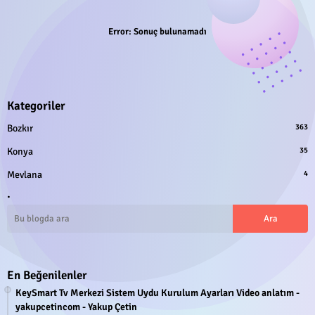
Error:
Sonuç bulunamadı
Kategoriler
Bozkır
363
Konya
35
Mevlana
4
.
En Beğenilenler
KeySmart Tv Merkezi Sistem Uydu Kurulum Ayarları Video anlatım -
yakupcetincom - Yakup Çetin