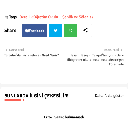
Tags
Dere İlk Öğretim Okulu
Şenlik ve Şölenler
Facebook
Twit
Wha
DAHA ESKI
DAHA YENI
Toroslar'da Karlı Pekmez Nasıl Yenir?
Hasan Hüseyin Turgut'tan Şiir - Dere
ter
tsap
İlköğretim okulu 2010-2011 Mezuniyet
Töreninde
p
BUNLARDA İLGINI ÇEKEBILIR!
Daha fazla göster
Error:
Sonuç bulunamadı