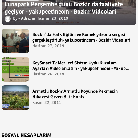
Lunapark Perşembe günü Bozkır'da faaliyete
geçiyor - yakupcetincom - Bozkir Videolari
Adsız
Haziran 23, 2019
Bozkır’da Halk Eğitim ve Komek yılsonu sergisi
gerçekleştirildi- yakupcetincom - Bozkir Videolari
Haziran 27, 2019
KeySmart Tv Merkezi Sistem Uydu Kurulum
Ayarları Video anlatım - yakupcetincom - Yakup
Çetin
Haziran 26, 2019
Armutlu Bozkır Armutlu Köyünde Pekmezin
Hikayesi:Gezen Bilir Kontv
Kasım 22, 2011
SOSYAL HESAPLARIM