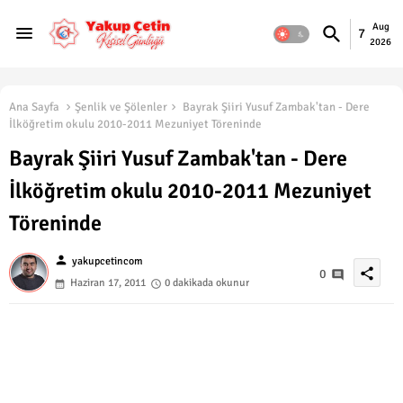
Aug
7
2026
Ana Sayfa
Şenlik ve Şölenler
Bayrak Şiiri Yusuf Zambak'tan - Dere
İlköğretim okulu 2010-2011 Mezuniyet Töreninde
Bayrak Şiiri Yusuf Zambak'tan - Dere
İlköğretim okulu 2010-2011 Mezuniyet
Töreninde
person
yakupcetincom
share
0
Haziran 17, 2011
0 dakikada okunur