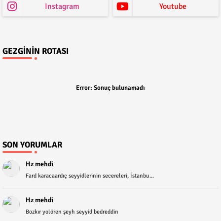
Instagram
Youtube
GEZGININ ROTASI
Error:
Sonuç bulunamadı
SON YORUMLAR
Hz mehdi
Fard karacaardıç seyyidlerinin secereleri, İstanbu...
Hz mehdi
Bozkır yolören şeyh seyyid bedreddin