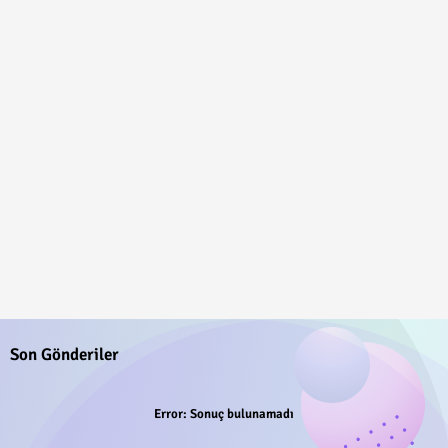
Son Gönderiler
Error:
Sonuç bulunamadı