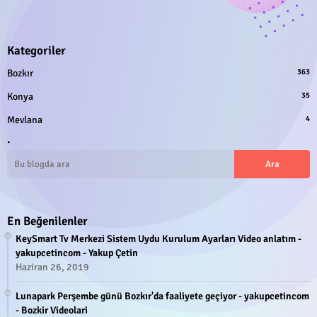
Kategoriler
Bozkır
363
Konya
35
Mevlana
4
.
En Beğenilenler
KeySmart Tv Merkezi Sistem Uydu Kurulum Ayarları Video anlatım -
yakupcetincom - Yakup Çetin
Haziran 26, 2019
Lunapark Perşembe günü Bozkır'da faaliyete geçiyor - yakupcetincom
- Bozkir Videolari