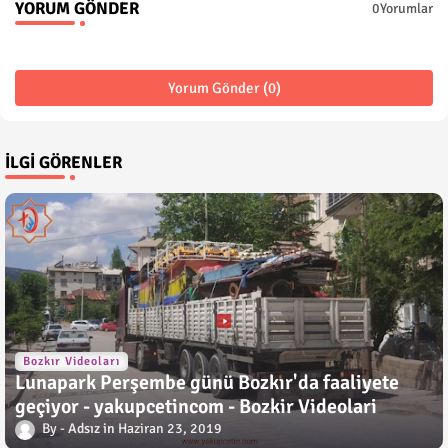
YORUM GÖNDER
0Yorumlar
Yorum Gönder (0)
İLGI GÖRENLER
Bozkır Videoları
Lunapark Perşembe günü Bozkır'da faaliyete
geçiyor - yakupcetincom - Bozkir Videolari
Adsız
Haziran 23, 2019