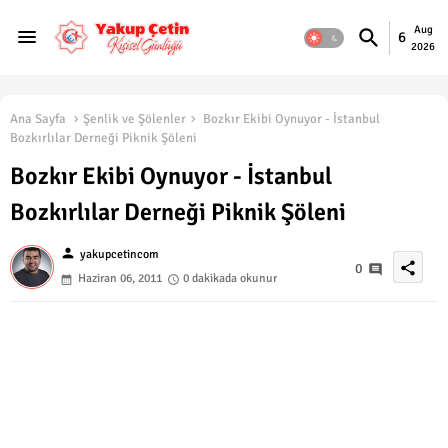
Aug
6
2026
Ana Sayfa
Şenlik ve Şölenler
Bozkır Ekibi Oynuyor - İstanbul
Bozkırlılar Derneği Piknik Şöleni
Bozkır Ekibi Oynuyor - İstanbul
Bozkırlılar Derneği Piknik Şöleni
person
yakupcetincom
share
0
Haziran 06, 2011
0 dakikada okunur