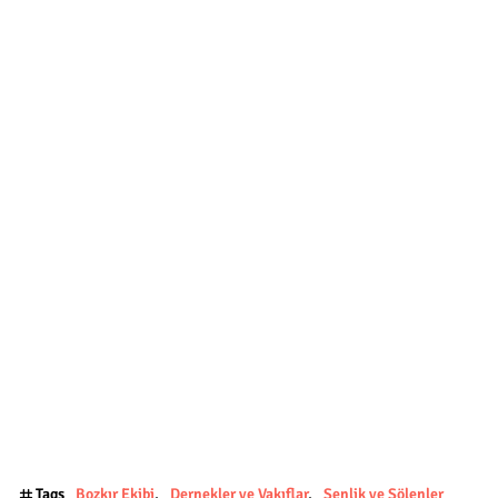
Tags
Bozkır Ekibi
Dernekler ve Vakıflar
Şenlik ve Şölenler