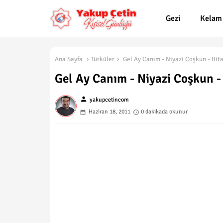
Gezi
Kelam
Ana Sayfa
Türküler
Gel Ay Canım - Niyazi Coşkun - Bit
Gel Ay Canım - Niyazi Coşkun -
person
yakupcetincom
Haziran 18, 2011
0 dakikada okunur