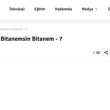
Teknoloji
Eğitim
Hakkımda
Medya
D
anemsin Bitanem - 7
 Bitanemsin Bitanem - 7
share
0