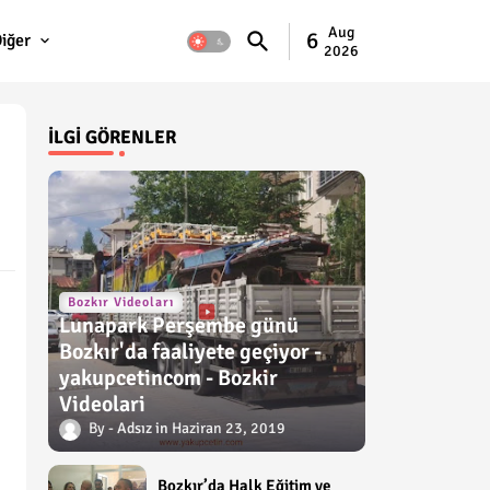
Aug
6
iğer
2026
İLGI GÖRENLER
Bozkır Videoları
Lunapark Perşembe günü
Bozkır'da faaliyete geçiyor -
yakupcetincom - Bozkir
Videolari
Adsız
Haziran 23, 2019
Bozkır’da Halk Eğitim ve