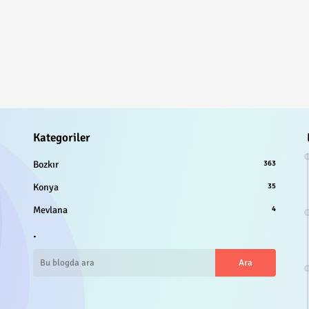
Kategoriler
Bozkır
363
Konya
35
Mevlana
4
.