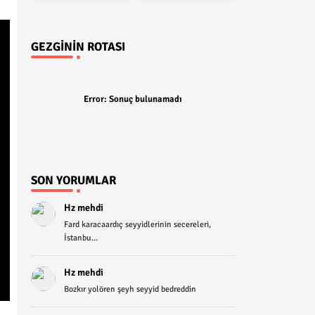
GEZGININ ROTASI
Error:
Sonuç bulunamadı
SON YORUMLAR
Hz mehdi
Fard karacaardıç seyyidlerinin secereleri,
İstanbu...
Hz mehdi
Bozkır yolören şeyh seyyid bedreddin