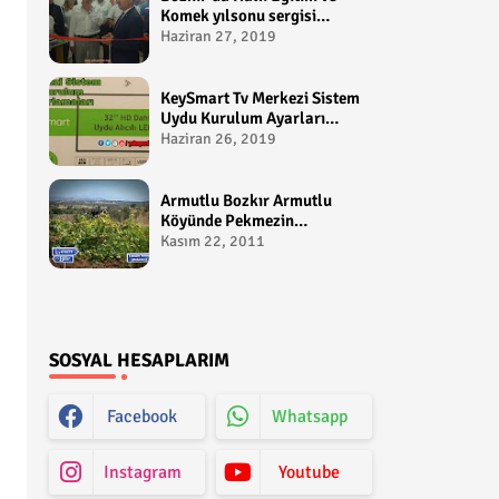
Komek yılsonu sergisi
gerçekleştirildi-
Haziran 27, 2019
yakupcetincom - Bozkir
Videolari
KeySmart Tv Merkezi Sistem
Uydu Kurulum Ayarları
Video anlatım -
Haziran 26, 2019
yakupcetincom - Yakup
Çetin
Armutlu Bozkır Armutlu
Köyünde Pekmezin
Hikayesi:Gezen Bilir Kontv
Kasım 22, 2011
SOSYAL HESAPLARIM
Facebook
Whatsapp
Instagram
Youtube