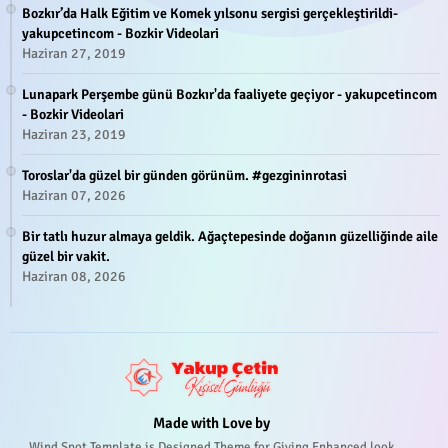
Bozkır’da Halk Eğitim ve Komek yılsonu sergisi gerçekleştirildi-
yakupcetincom - Bozkir Videolari
Haziran 27, 2019
Lunapark Perşembe günü Bozkır'da faaliyete geçiyor - yakupcetincom
- Bozkir Videolari
Haziran 23, 2019
Toroslar'da güzel bir günden görünüm. #gezgininrotasi
Haziran 07, 2026
Bir tatlı huzur almaya geldik. Ağaçtepesinde doğanın güzelliğinde aile
güzel bir vakit.
Haziran 08, 2026
Made with Love by
Wind Spot Template is Designed Theme for Giving Enhanced look