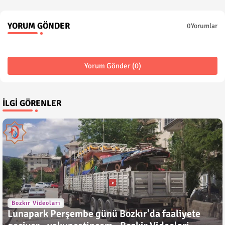
YORUM GÖNDER
0Yorumlar
Yorum Gönder (0)
İLGI GÖRENLER
Bozkır Videoları
Lunapark Perşembe günü Bozkır'da faaliyete