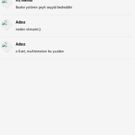
Hz mehdi
Bozkır yolören şeyh seyyid bedreddin
Adsız
neden olmasin:)
Adsız
o Evet, muhtemelen bu yuzden