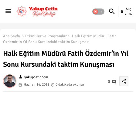
Aug
8
2026
Ana Sayfa
Etkinliler ve Programlar
Halk Eğitim Müdürü Fatih
Özdemir'in Yıl Sonu Kursundaki taktim Kunuşması
Halk Eğitim Müdürü Fatih Özdemir'in Yıl
Sonu Kursundaki taktim Kunuşması
person
yakupcetincom
share
0
Haziran 14, 2011
0 dakikada okunur