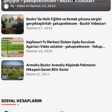
geçiyor - yakupcetincom - Bozkir Videolari
Adsız
Haziran 23, 2019
Bozkır’da Halk Eğitim ve Komek yılsonu sergisi
gerçekleştirildi- yakupcetincom - Bozkir Videolari
Haziran 27, 2019
KeySmart Tv Merkezi Sistem Uydu Kurulum
Ayarları Video anlatım - yakupcetincom - Yakup
Çetin
Haziran 26, 2019
Armutlu Bozkır Armutlu Köyünde Pekmezin
Hikayesi:Gezen Bilir Kontv
Kasım 22, 2011
SOSYAL HESAPLARIM