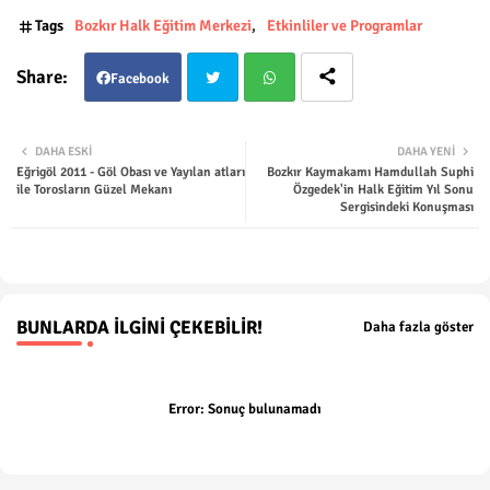
Tags
Bozkır Halk Eğitim Merkezi
Etkinliler ve Programlar
Facebook
Twit
Wha
DAHA ESKI
DAHA YENI
Eğrigöl 2011 - Göl Obası ve Yayılan atları
Bozkır Kaymakamı Hamdullah Suphi
ter
tsap
ile Torosların Güzel Mekanı
Özgedek'in Halk Eğitim Yıl Sonu
Sergisindeki Konuşması
p
BUNLARDA İLGINI ÇEKEBILIR!
Daha fazla göster
Error:
Sonuç bulunamadı