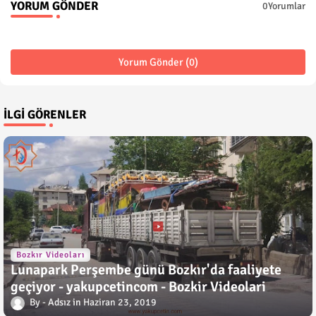
YORUM GÖNDER
0Yorumlar
Yorum Gönder (0)
İLGI GÖRENLER
Bozkır Videoları
Lunapark Perşembe günü Bozkır'da faaliyete
geçiyor - yakupcetincom - Bozkir Videolari
Adsız
Haziran 23, 2019