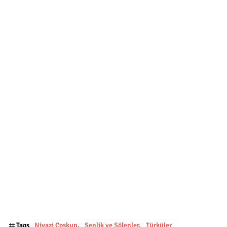
Tags
Niyazi Coşkun
Şenlik ve Şölenler
Türküler