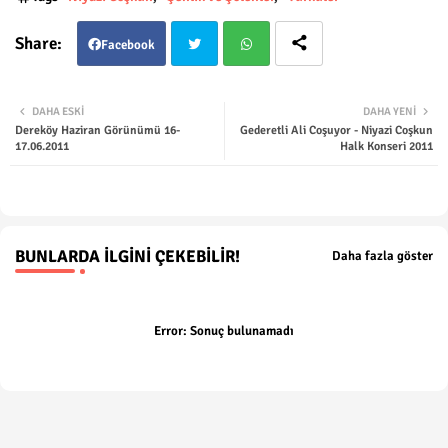
Facebook
Twit
Wha
DAHA ESKI
DAHA YENI
Dereköy Haziran Görünümü 16-
Gederetli Ali Coşuyor - Niyazi Coşkun
ter
tsap
17.06.2011
Halk Konseri 2011
p
BUNLARDA İLGINI ÇEKEBILIR!
Daha fazla göster
Error:
Sonuç bulunamadı