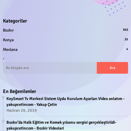
Kategoriler
Bozkır
363
Konya
35
Mevlana
4
.
En Beğenilenler
KeySmart Tv Merkezi Sistem Uydu Kurulum Ayarları Video anlatım -
yakupcetincom - Yakup Çetin
Haziran 26, 2019
Bozkır’da Halk Eğitim ve Komek yılsonu sergisi gerçekleştirildi-
yakupcetincom - Bozkir Videolari