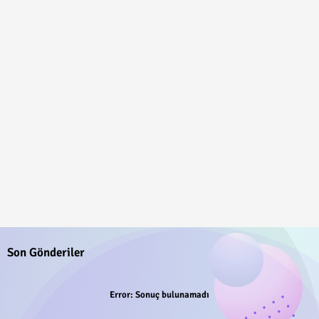
Son Gönderiler
Error:
Sonuç bulunamadı