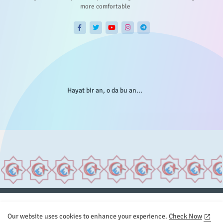
more comfortable
Hayat bir an, o da bu an...
Anasayfa
Hakkımızda
Gizlilik Telif
İstatistikler
Our website uses cookies to enhance your experience.
Check Now
Sitemap
İletişim