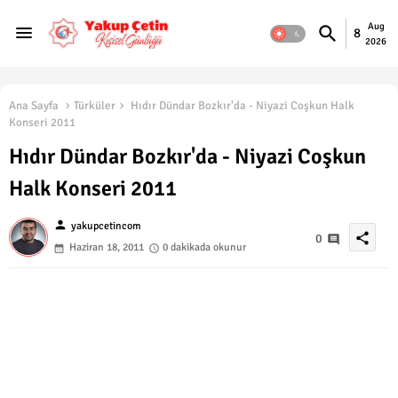
Aug
8
2026
Ana Sayfa
Türküler
Hıdır Dündar Bozkır'da - Niyazi Coşkun Halk
Konseri 2011
Hıdır Dündar Bozkır'da - Niyazi Coşkun
Halk Konseri 2011
person
yakupcetincom
share
0
Haziran 18, 2011
0 dakikada okunur