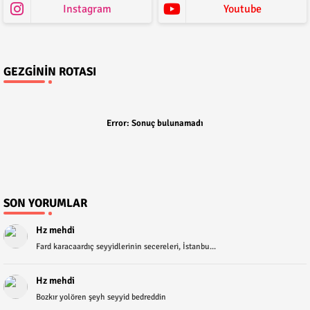
Instagram
Youtube
GEZGININ ROTASI
Error:
Sonuç bulunamadı
SON YORUMLAR
Hz mehdi
Fard karacaardıç seyyidlerinin secereleri, İstanbu...
Hz mehdi
Bozkır yolören şeyh seyyid bedreddin