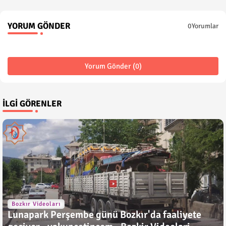
YORUM GÖNDER
0Yorumlar
Yorum Gönder (0)
İLGI GÖRENLER
Bozkır Videoları
Lunapark Perşembe günü Bozkır'da faaliyete