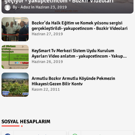
geçiyor - yakupcetincom - Bozkir Videolari
Adsız
Haziran 23, 2019
Bozkır’da Halk Eğitim ve Komek yılsonu sergisi
gerçekleştirildi- yakupcetincom - Bozkir Videolari
Haziran 27, 2019
KeySmart Tv Merkezi Sistem Uydu Kurulum
Ayarları Video anlatım - yakupcetincom - Yakup
Çetin
Haziran 26, 2019
Armutlu Bozkır Armutlu Köyünde Pekmezin
Hikayesi:Gezen Bilir Kontv
Kasım 22, 2011
SOSYAL HESAPLARIM