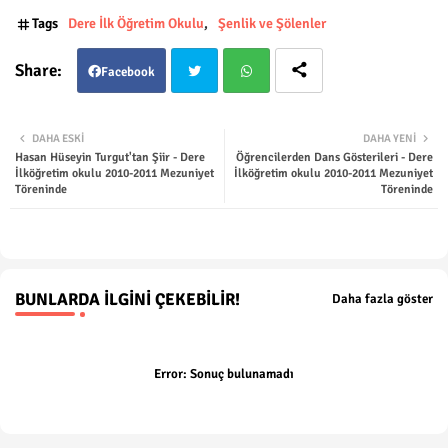
Tags
Dere İlk Öğretim Okulu
Şenlik ve Şölenler
Facebook
Twit
Wha
DAHA ESKI
DAHA YENI
Hasan Hüseyin Turgut'tan Şiir - Dere
Öğrencilerden Dans Gösterileri - Dere
ter
tsap
İlköğretim okulu 2010-2011 Mezuniyet
İlköğretim okulu 2010-2011 Mezuniyet
Töreninde
Töreninde
p
BUNLARDA İLGINI ÇEKEBILIR!
Daha fazla göster
Error:
Sonuç bulunamadı