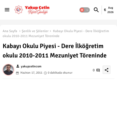
Aug
6
2026
Ana Sayfa
Şenlik ve Şölenler
Kabayı Okulu Piyesi - Dere İlköğretim
okulu 2010-2011 Mezuniyet Töreninde
Kabayı Okulu Piyesi - Dere İlköğretim
okulu 2010-2011 Mezuniyet Töreninde
person
yakupcetincom
share
0
Haziran 17, 2011
0 dakikada okunur