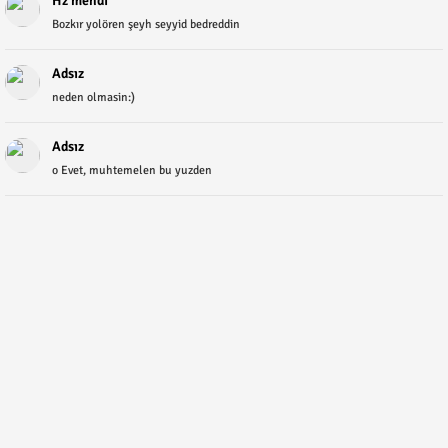
Hz mehdi
Bozkır yolören şeyh seyyid bedreddin
Adsız
neden olmasin:)
Adsız
o Evet, muhtemelen bu yuzden