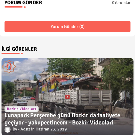
YORUM GÖNDER
0Yorumlar
Yorum Gönder (0)
İLGI GÖRENLER
Bozkır Videoları
Lunapark Perşembe günü Bozkır'da faaliyete
geçiyor - yakupcetincom - Bozkir Videolari
Adsız
Haziran 23, 2019