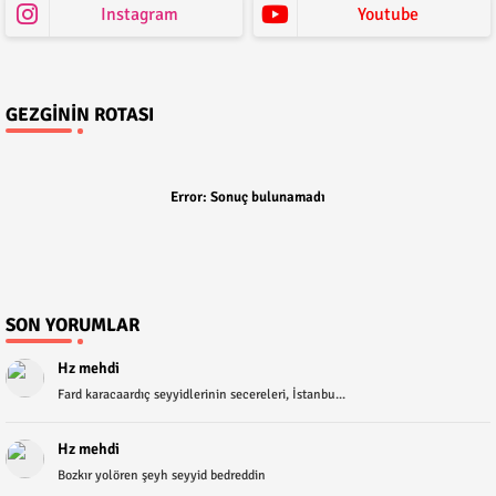
Instagram
Youtube
GEZGININ ROTASI
Error:
Sonuç bulunamadı
SON YORUMLAR
Hz mehdi
Fard karacaardıç seyyidlerinin secereleri, İstanbu...
Hz mehdi
Bozkır yolören şeyh seyyid bedreddin