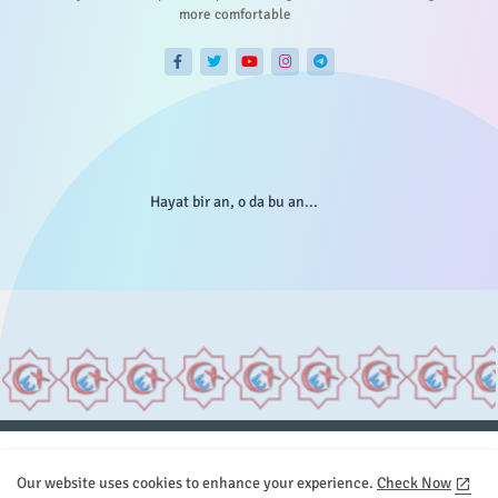
more comfortable
Hayat bir an, o da bu an...
Anasayfa
Hakkımızda
Gizlilik Telif
İstatistikler
Our website uses cookies to enhance your experience.
Check Now
Sitemap
İletişim