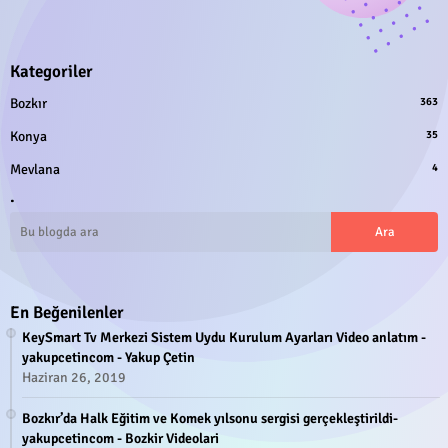
Kategoriler
Bozkır
363
Konya
35
Mevlana
4
.
En Beğenilenler
KeySmart Tv Merkezi Sistem Uydu Kurulum Ayarları Video anlatım -
yakupcetincom - Yakup Çetin
Haziran 26, 2019
Bozkır’da Halk Eğitim ve Komek yılsonu sergisi gerçekleştirildi-
yakupcetincom - Bozkir Videolari