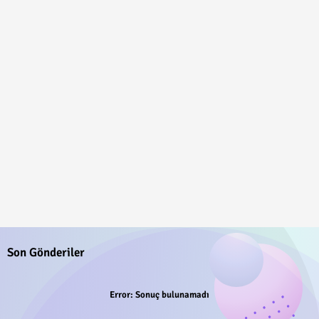
Son Gönderiler
Error:
Sonuç bulunamadı