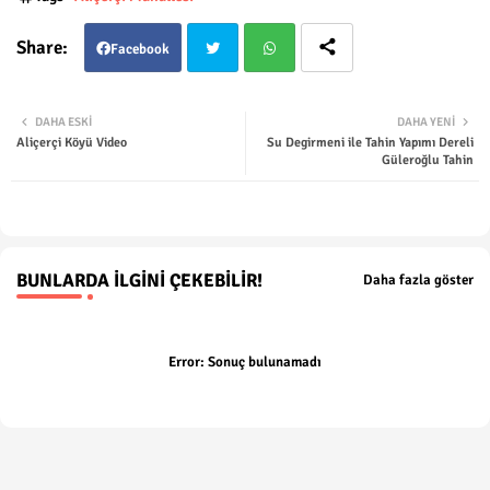
Facebook
Twit
Wha
DAHA ESKI
DAHA YENI
Aliçerçi Köyü Video
Su Degirmeni ile Tahin Yapımı Dereli
ter
tsap
Güleroğlu Tahin
p
BUNLARDA İLGINI ÇEKEBILIR!
Daha fazla göster
Error:
Sonuç bulunamadı