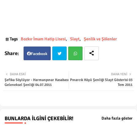
Tags
Bozkır İmam Hatip Lisesi
Slayt
Şenlik ve Şölenler
Facebook
Twit
Wha
DAHA ESKI
DAHA YENI
Şefika Söylüyor - Harmanpınar Kasabası
Pınarcık Köyü Şenliği Slayt Gösterisi 03
ter
tsap
Geleneksel Şenliği 04.07.2011
Tem 2011
p
BUNLARDA İLGINI ÇEKEBILIR!
Daha fazla göster