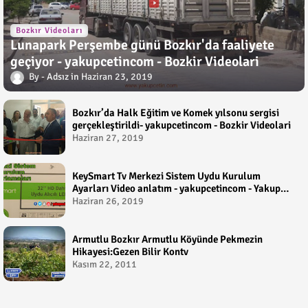
Bozkır Videoları
Lunapark Perşembe günü Bozkır'da faaliyete
geçiyor - yakupcetincom - Bozkir Videolari
Adsız
Haziran 23, 2019
Bozkır’da Halk Eğitim ve Komek yılsonu sergisi
gerçekleştirildi- yakupcetincom - Bozkir Videolari
Haziran 27, 2019
KeySmart Tv Merkezi Sistem Uydu Kurulum
Ayarları Video anlatım - yakupcetincom - Yakup
Çetin
Haziran 26, 2019
Armutlu Bozkır Armutlu Köyünde Pekmezin
Hikayesi:Gezen Bilir Kontv
Kasım 22, 2011