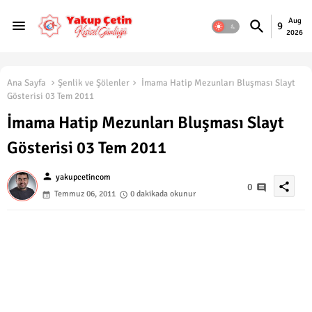
Aug
9
2026
Ana Sayfa
Şenlik ve Şölenler
İmama Hatip Mezunları Bluşması Slayt
Gösterisi 03 Tem 2011
İmama Hatip Mezunları Bluşması Slayt
Gösterisi 03 Tem 2011
person
yakupcetincom
share
0
Temmuz 06, 2011
0 dakikada okunur