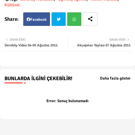
Kültürel
Facebook
Twit
Wha
DAHA ESKI
DAHA YENI
Dereköy Video 04-05 Ağustos 2011
Akçapınar Yaylası 07 Ağustos 2011
ter
tsap
p
BUNLARDA İLGINI ÇEKEBILIR!
Daha fazla göster
Error:
Sonuç bulunamadı