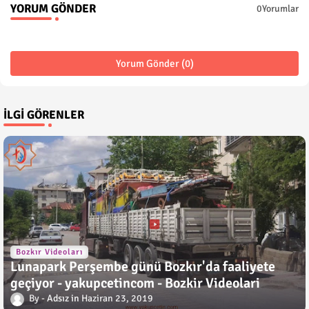
YORUM GÖNDER
0Yorumlar
Yorum Gönder (0)
İLGI GÖRENLER
Bozkır Videoları
Lunapark Perşembe günü Bozkır'da faaliyete
geçiyor - yakupcetincom - Bozkir Videolari
Adsız
Haziran 23, 2019