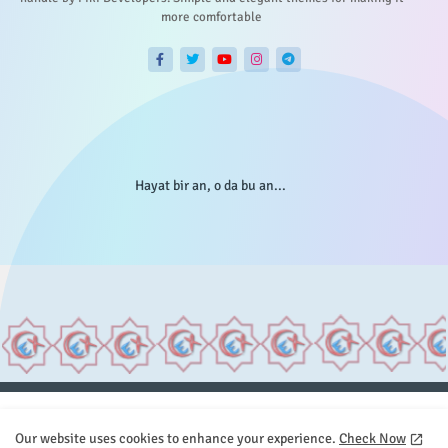
more comfortable
Hayat bir an, o da bu an...
Anasayfa
Hakkımızda
Gizlilik Telif
İstatistikler
Our website uses cookies to enhance your experience.
Check Now
Sitemap
İletişim