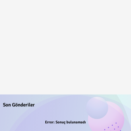
Son Gönderiler
Error:
Sonuç bulunamadı