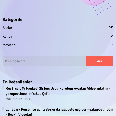
Kategoriler
Bozkır
363
Konya
35
Mevlana
4
.
En Beğenilenler
KeySmart Tv Merkezi Sistem Uydu Kurulum Ayarları Video anlatım -
yakupcetincom - Yakup Çetin
Haziran 26, 2019
Lunapark Perşembe günü Bozkır'da faaliyete geçiyor - yakupcetincom
- Bozkir Videolari