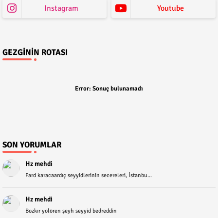
Instagram
Youtube
GEZGININ ROTASI
Error:
Sonuç bulunamadı
SON YORUMLAR
Hz mehdi
Fard karacaardıç seyyidlerinin secereleri, İstanbu...
Hz mehdi
Bozkır yolören şeyh seyyid bedreddin