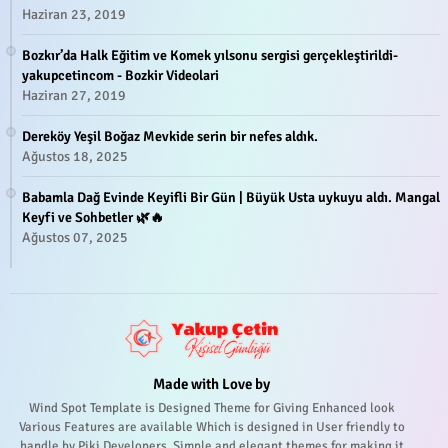
Haziran 23, 2019
Bozkır’da Halk Eğitim ve Komek yılsonu sergisi gerçekleştirildi-
yakupcetincom - Bozkir Videolari
Haziran 27, 2019
Dereköy Yeşil Boğaz Mevkide serin bir nefes aldık.
Ağustos 18, 2025
Babamla Dağ Evinde Keyifli Bir Gün | Büyük Usta uykuyu aldı. Mangal
Keyfi ve Sohbetler 🌿🔥
Ağustos 07, 2025
Made with Love by
Wind Spot Template is Designed Theme for Giving Enhanced look
Various Features are available Which is designed in User friendly to
handle by Piki Developers. Simple and elegant themes for making it