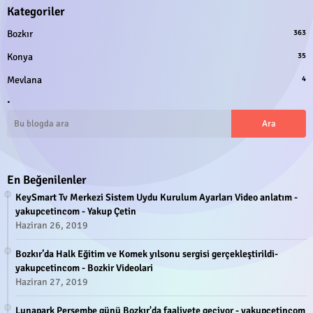
Kategoriler
Bozkır
363
Konya
35
Mevlana
4
.
En Beğenilenler
KeySmart Tv Merkezi Sistem Uydu Kurulum Ayarları Video anlatım -
yakupcetincom - Yakup Çetin
Haziran 26, 2019
Bozkır’da Halk Eğitim ve Komek yılsonu sergisi gerçekleştirildi-
yakupcetincom - Bozkir Videolari
Haziran 27, 2019
Lunapark Perşembe günü Bozkır'da faaliyete geçiyor - yakupcetincom