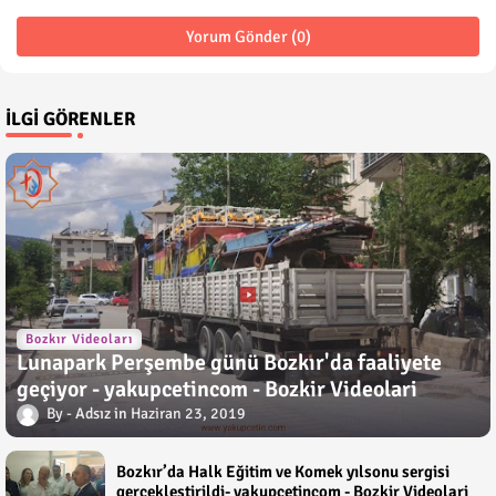
Yorum Gönder (0)
İLGI GÖRENLER
Bozkır Videoları
Lunapark Perşembe günü Bozkır'da faaliyete
geçiyor - yakupcetincom - Bozkir Videolari
Adsız
Haziran 23, 2019
Bozkır’da Halk Eğitim ve Komek yılsonu sergisi
gerçekleştirildi- yakupcetincom - Bozkir Videolari