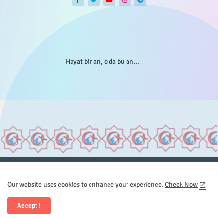
Hayat bir an, o da bu an...
Anasayfa
Hakkımızda
Gizlilik Telif
İstatistikler
Our website uses cookies to enhance your experience.
Check Now
Sitemap
İletişim
Accept !
All Right Reserved Copyright © Element.X