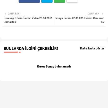
Twit
Wha
DAHA ESKI
DAHA YENI
Dereköy Görünümleri Video 20.08.2011
konya bozkır 22.08.2011 Video Ramazan
ter
tsap
Cumartesi
Ev
p
BUNLARDA İLGINI ÇEKEBILIR!
Daha fazla göster
Error:
Sonuç bulunamadı