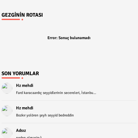
GEZGININ ROTASI
Error:
Sonuç bulunamadı
SON YORUMLAR
Hz mehdi
Fard karacaardıç seyyidlerinin secereleri, İstanbu...
Hz mehdi
Bozkır yolören şeyh seyyid bedreddin
Adsız
neden olmasin:)