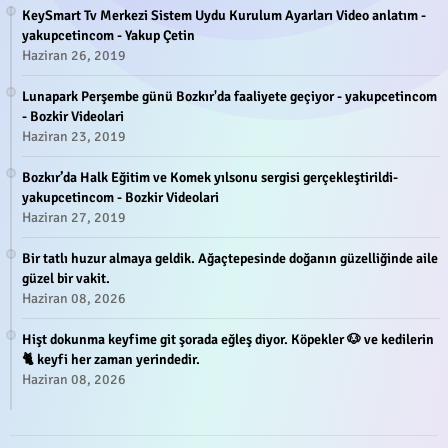
KeySmart Tv Merkezi Sistem Uydu Kurulum Ayarları Video anlatım -
yakupcetincom - Yakup Çetin
Haziran 26, 2019
Lunapark Perşembe günü Bozkır'da faaliyete geçiyor - yakupcetincom
- Bozkir Videolari
Haziran 23, 2019
Bozkır’da Halk Eğitim ve Komek yılsonu sergisi gerçekleştirildi-
yakupcetincom - Bozkir Videolari
Haziran 27, 2019
Bir tatlı huzur almaya geldik. Ağaçtepesinde doğanın güzelliğinde aile
güzel bir vakit.
Haziran 08, 2026
Hişt dokunma keyfime git şorada eğleş diyor. Köpekler 🐶 ve kedilerin
🐈 keyfi her zaman yerindedir.
Haziran 08, 2026