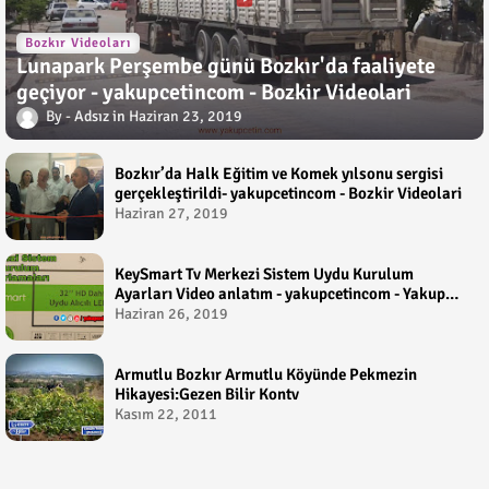
Bozkır Videoları
Lunapark Perşembe günü Bozkır'da faaliyete
geçiyor - yakupcetincom - Bozkir Videolari
Adsız
Haziran 23, 2019
Bozkır’da Halk Eğitim ve Komek yılsonu sergisi
gerçekleştirildi- yakupcetincom - Bozkir Videolari
Haziran 27, 2019
KeySmart Tv Merkezi Sistem Uydu Kurulum
Ayarları Video anlatım - yakupcetincom - Yakup
Çetin
Haziran 26, 2019
Armutlu Bozkır Armutlu Köyünde Pekmezin
Hikayesi:Gezen Bilir Kontv
Kasım 22, 2011