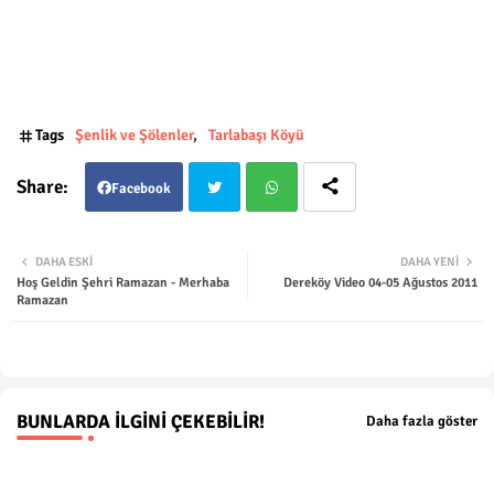
Tags
Şenlik ve Şölenler
Tarlabaşı Köyü
Facebook
Twit
Wha
DAHA ESKI
DAHA YENI
Hoş Geldin Şehri Ramazan - Merhaba
Dereköy Video 04-05 Ağustos 2011
ter
tsap
Ramazan
p
BUNLARDA İLGINI ÇEKEBILIR!
Daha fazla göster